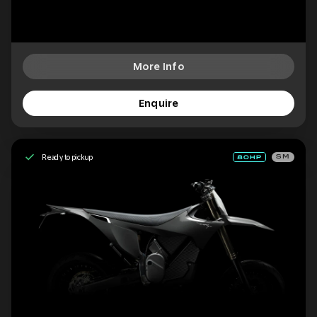
More Info
Enquire
Ready to pickup
SM