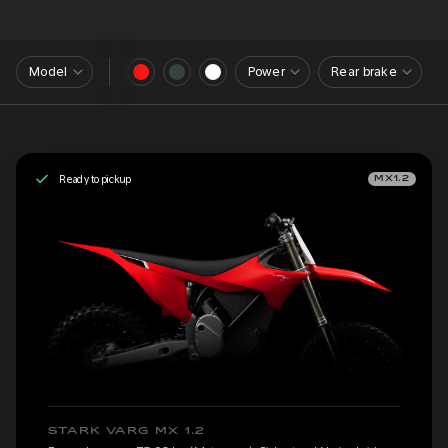
Model
Power
Rear brake
Ready to pickup
MX1.2
STARK VARG MX 1.2