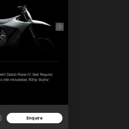
lli Diablo Rosso IV, Seat Regular,
ts inte inkluderad, 80hp 'Alpha'
Enquire