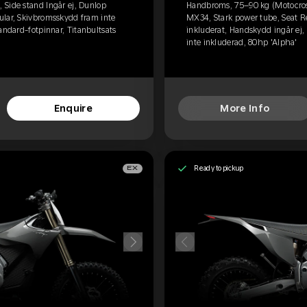
 Side stand Ingår ej, Dunlop
Handbroms, 75–90 kg (Motocross
ular, Skivbromsskydd fram inte
MX34, Stark power tube, Seat R
andard-fotpinnar, Titanbultsats
inkluderat, Handskydd ingår ej,
inte inkluderad, 80hp 'Alpha'
Enquire
More Info
Ready to pickup
EX