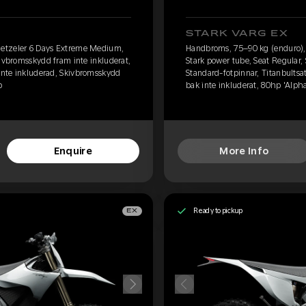
STARK VARG EX
etzeler 6 Days Extreme Medium,
Handbroms, 75–90 kg (enduro)
kivbromsskydd fram inte inkluderat,
Stark power tube, Seat Regular,
 inte inkluderad, Skivbromsskydd
Standard-fotpinnar, Titanbultsa
p
bak inte inkluderat, 80hp 'Alph
Enquire
More Info
Ready to pickup
EX