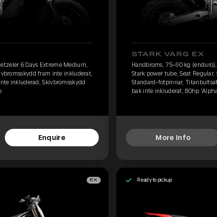
STARK VARG EX
etzeler 6 Days Extreme Medium,
Handbroms, 75–90 kg (enduro)
kivbromsskydd fram inte inkluderat,
Stark power tube, Seat Regular,
 inte inkluderad, Skivbromsskydd
Standard-fotpinnar, Titanbultsa
p
bak inte inkluderat, 80hp 'Alph
Enquire
More Info
Ready to pickup
EX