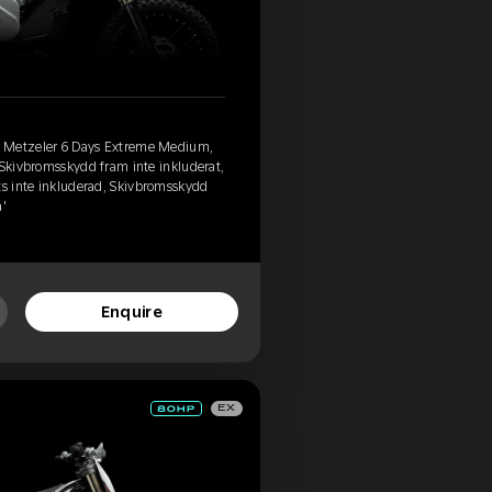
, Metzeler 6 Days Extreme Medium,
 Skivbromsskydd fram inte inkluderat,
ts inte inkluderad, Skivbromsskydd
a'
Enquire
EX