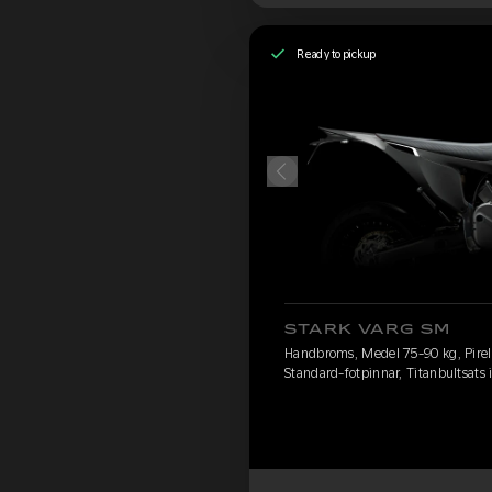
Ready to pickup
STARK VARG SM
Handbroms, Medel 75-90 kg, Pirelli
Standard-fotpinnar, Titanbultsats