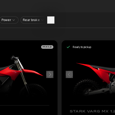
Power
Rear brake
Ready to pickup
MX1.2
STARK VARG MX 1.