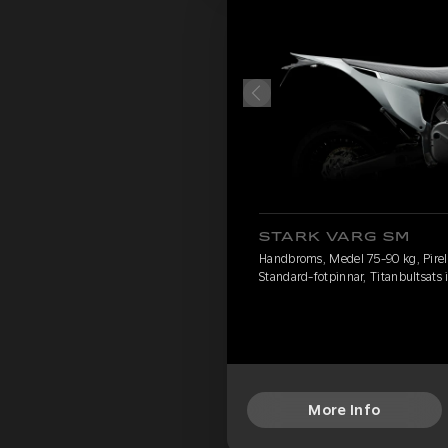
STARK VARG SM
Handbroms, Medel 75-90 kg, Pirelli
Standard-fotpinnar, Titanbultsats
More Info