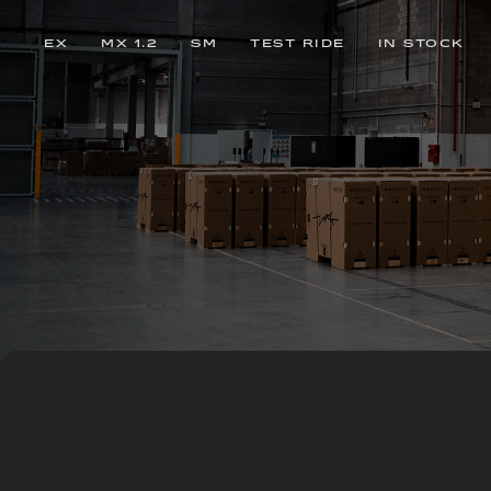
EX
MX 1.2
SM
TEST RIDE
IN STOCK