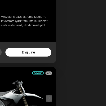
, Metzeler 6 Days Extreme Medium,
 Skivbromsskydd fram inte inkluderat,
ts inte inkluderad, Skivbromsskydd
a'
Enquire
EX