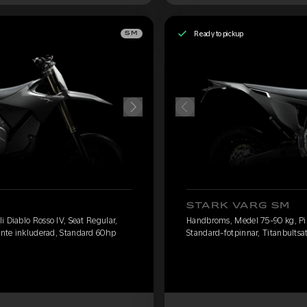
Ready to pickup
SM
STARK VARG SM
 Diablo Rosso IV, Seat Regular,
Handbroms, Medel 75-90 kg, Pire
 inte inkluderad, Standard 60hp
Standard-fotpinnar, Titanbultsa