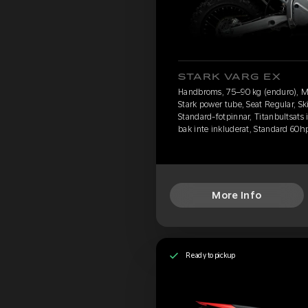
STARK VARG EX
Handbroms, 75–90 kg (enduro), M
Stark power tube, Seat Regular, S
Standard-fotpinnar, Titanbultsats
bak inte inkluderat, Standard 60h
More Info
Ready to pickup