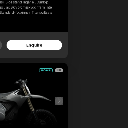
), Side stand Ingår ej, Dunlop
egular, Skivbromsskydd fram inte
 Standard-fotpinnar, Titanbultsats
Enquire
EX