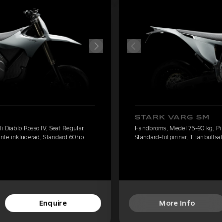
STARK VARG SM
 Diablo Rosso IV, Seat Regular,
Handbroms, Medel 75-90 kg, Pire
 inte inkluderad, Standard 60hp
Standard-fotpinnar, Titanbultsa
Enquire
More Info