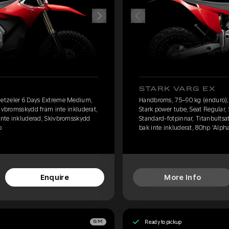
STARK VARG EX
etzeler 6 Days Extreme Medium,
Handbroms, 75–90 kg (enduro)
kivbromsskydd fram inte inkluderat,
Stark power tube, Seat Regular,
 inte inkluderad, Skivbromsskydd
Standard-fotpinnar, Titanbultsa
p
bak inte inkluderat, 80hp 'Alph
Enquire
More Info
Ready to pickup
SM