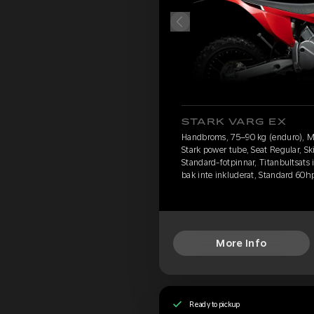
STARK VARG EX
Handbroms, 75–90 kg (enduro), M
Stark power tube, Seat Regular, S
Standard-fotpinnar, Titanbultsats
bak inte inkluderat, Standard 60h
More Info
Ready to pickup