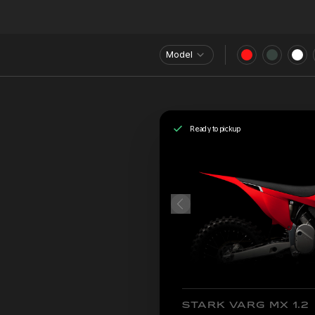
Model
Ready to pickup
STARK VARG MX 1.2