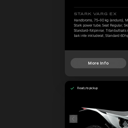
STARK VARG EX
Handbroms, 75–90 kg (enduro), M
Stark power tube, Seat Regular, S
Standard-fotpinnar, Titanbultsats
bak inte inkluderat, Standard 60h
More Info
Ready to pickup