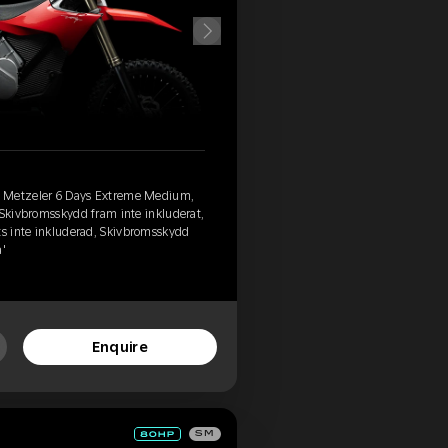
, Metzeler 6 Days Extreme Medium,
 Skivbromsskydd fram inte inkluderat,
ts inte inkluderad, Skivbromsskydd
a'
Enquire
SM