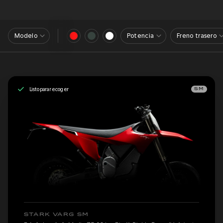
Modelo
Potencia
Freno trasero
Listo para recoger
SM
STARK VARG SM