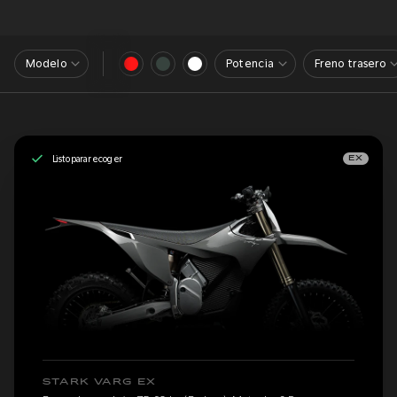
Modelo
Potencia
Freno trasero
Listo para recoger
EX
STARK VARG EX