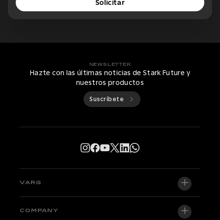
Solicitar
NEWSLETTER
Hazte con las últimas noticias de Stark Future y
nuestros productos
Suscríbete
VARG
VARG EX
COMPANY