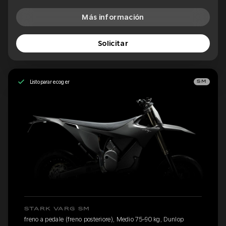
Más información
Solicitar
Listo para recoger
SM
STARK VARG SM
freno a pedale (freno posteriore), Medio 75-90 kg, Dunlop