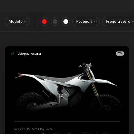
Modelo
Potencia
Freno trasero
Listo para recoger
EX
STARK VARG EX