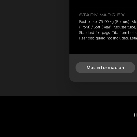
STARK VARG EX
Foot brake, 75-90 kg (Enduro), M
(Front) / Soft (Rear), Mousse tube,
Standard footpegs, Titanium bolts 
Rear disc guard not included, Est
Más información
H