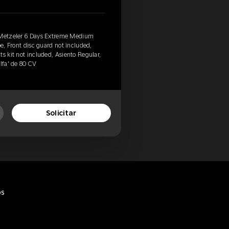
, Metzeler 6 Days Extreme Medium
be, Front disc guard not included,
s kit not included, Asiento Regular,
Alfa' de 80 CV
Solicitar
os