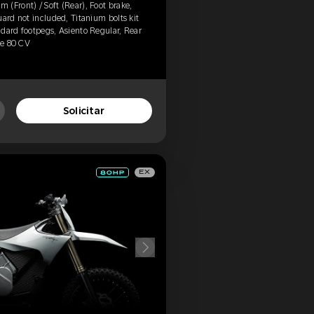
(Front) / Soft (Rear), Foot brake,
uard not included, Titanium bolts kit
dard footpegs, Asiento Regular, Rear
de 80 CV
Solicitar
EX