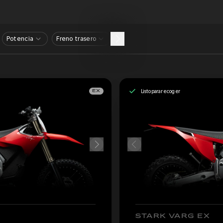
Potencia
Freno trasero
Listo para recoger
EX
STARK VARG EX