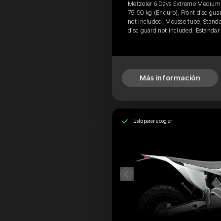
Metzeler 6 Days Extreme Medium (F
75-90 kg (Enduro), Front disc guar
not included, Mousse tube, Standa
disc guard not included, Estándar
Más información
Listo para recoger