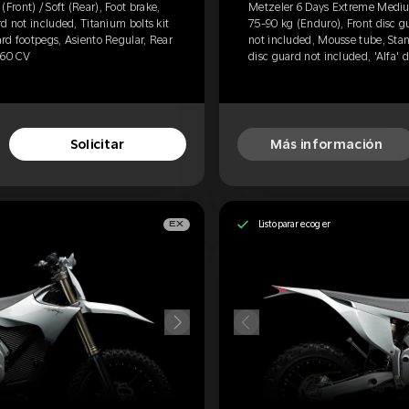
ront) / Soft (Rear), Foot brake,
Metzeler 6 Days Extreme Medium 
d not included, Titanium bolts kit
75-90 kg (Enduro), Front disc g
rd footpegs, Asiento Regular, Rear
not included, Mousse tube, Stan
 60 CV
disc guard not included, 'Alfa' 
Solicitar
Más información
Listo para recoger
EX