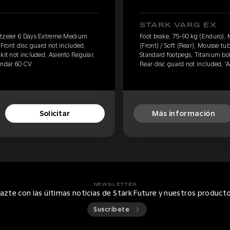
STARK VARG EX
etzeler 6 Days Extreme Medium
Foot brake, 75-90 kg (Enduro)
 Front disc guard not included,
(Front) / Soft (Rear), Mousse tu
kit not included, Asiento Regular,
Standard footpegs, Titanium bolt
ándar 60 CV
Rear disc guard not included, '
Solicitar
Más información
NEWSLETTER
azte con las últimas noticias de Stark Future y nuestros product
Suscríbete