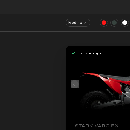
Modelo
Listo para recoger
STARK VARG EX