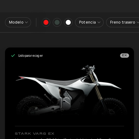
Modelo
Potencia
Freno trasero
Listo para recoger
EX
STARK VARG EX