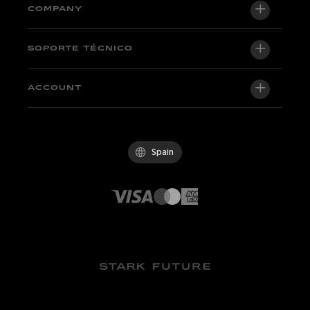
VARG EX
COMPANY
VARG MX 1.2
Quiénes somos
SOPORTE TÉCNICO
VARG SM
Newsroom
Factory Edition
Soporte central
ACCOUNT
Become a dealer
Motos en stock
Técnico y tutoriales
Política de Calidad
Log in / Sign up
Prueba
FAQ
Código de conducta
Spain
Recambios y accesorios
Contact
Carreras profesionales
Distribuidores
Canal de denuncias