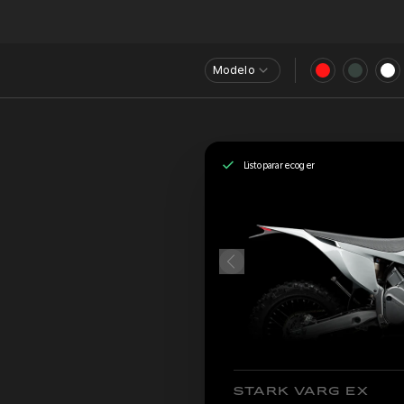
Modelo
Listo para recoger
STARK VARG EX