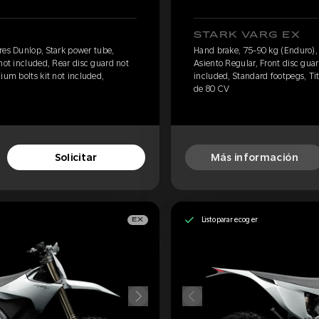
STARK VARG EX
res Dunlop, Stark power tube,
Hand brake, 75-90 kg (Enduro), 
not included, Rear disc guard not
Asiento Regular, Front disc gua
ium bolts kit not included,
included, Standard footpegs, Tit
de 80 CV
Solicitar
Más información
Listo para recoger
EX