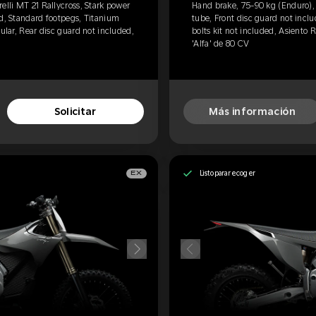
elli MT 21 Rallycross, Stark power
Hand brake, 75-90 kg (Enduro), P
ed, Standard footpegs, Titanium
tube, Front disc guard not incl
gular, Rear disc guard not included,
bolts kit not included, Asiento 
'Alfa' de 80 CV
Solicitar
Más información
Listo para recoger
EX