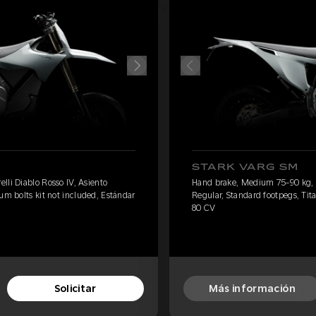
STARK VARG SM
lli Diablo Rosso IV, Asiento
Hand brake, Medium 75-90 kg, Pi
um bolts kit not included, Estándar
Regular, Standard footpegs, Tita
80 CV
Solicitar
Más información