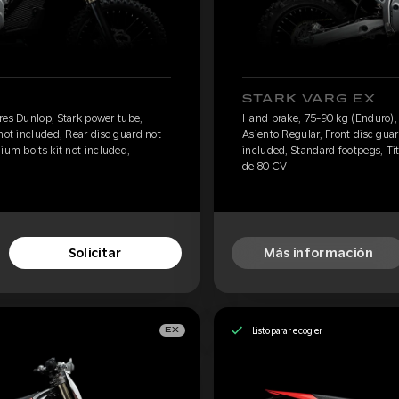
STARK VARG EX
res Dunlop, Stark power tube,
Hand brake, 75-90 kg (Enduro), 
not included, Rear disc guard not
Asiento Regular, Front disc gua
ium bolts kit not included,
included, Standard footpegs, Tit
de 80 CV
Solicitar
Más información
Listo para recoger
EX