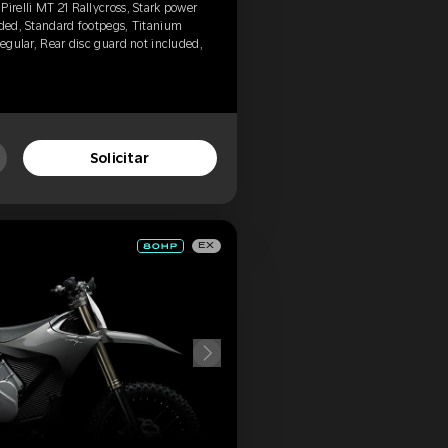
irelli MT 21 Rallycross, Stark power
uded, Standard footpegs, Titanium
Regular, Rear disc guard not included,
Solicitar
EX