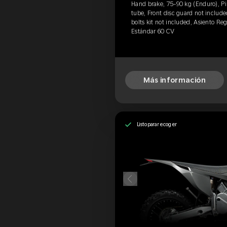
Hand brake, 75-90 kg (Enduro), Pir
tube, Front disc guard not includ
bolts kit not included, Asiento Re
Estándar 60 CV
Más información
Listo para recoger