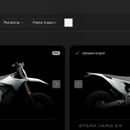
Potencia
Freno trasero
Listo para recoger
EX
STARK VARG EX