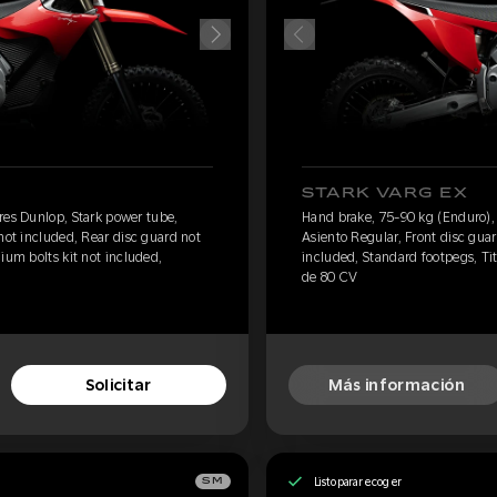
STARK VARG EX
res Dunlop, Stark power tube,
Hand brake, 75-90 kg (Enduro), 
not included, Rear disc guard not
Asiento Regular, Front disc gua
ium bolts kit not included,
included, Standard footpegs, Tit
de 80 CV
Solicitar
Más información
Listo para recoger
SM