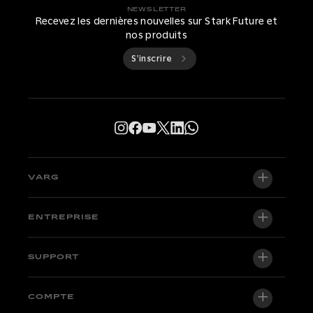
NEWSLETTER
Recevez les dernières nouvelles sur Stark Future et
nos produits
S’inscrire
VARG
VARG EX
ENTREPRISE
VARG MX 1.2
À propos de nous
SUPPORT
VARG SM
Salle de presse
Factory Edition
Centre d'assistance
COMPTE
Devenir distributeur officiel