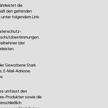
hrleistet die
mäß den geltenden
e unter folgendem Link:
 Datenschutz-
nschutzbestimmungen,
eilnehmer (der
leisten.
der Geworbene Stark
, E-Mail-Adresse,
es
ies umfasst den
re-Produkten sowie die
nschließlich