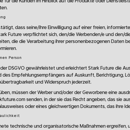
die für die Kunden im Hinblick auf die Produkte oder Dienstleis
ten.
ung
tigt, dass seine/ihre Einwilligung auf einer freien, informier
ark Future verpflichtet sich, den/die Werbenden/e und den/d
iten, die die Verarbeitung ihrer personenbezogenen Daten be
rmieren.
enen Person
 der DSGVO gewährleistet und erleichtert Stark Future die A
 des Empfehlungsempfängers auf Auskunft, Berichtigung, Lö
übertragbarkeit und Widerspruch jederzeit.
üben, müssen der Werber und/oder der Geworbene eine ausdr
future.com senden, in der sie das Recht angeben, das sie a
alausweises oder eines gleichwertigen Dokuments, das ihre Ide
aulichkeit
gnete technische und organisatorische Maßnahmen ergreifen, 