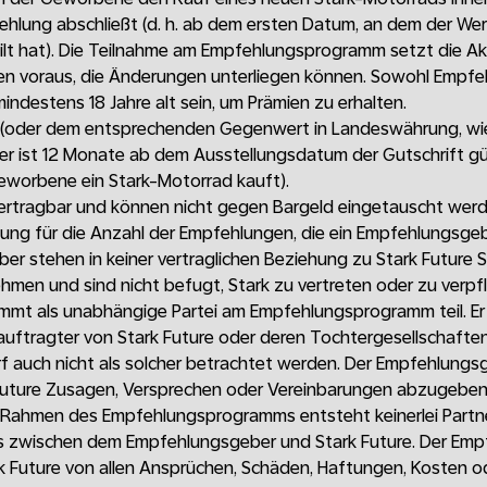
ehlung abschließt (d. h. ab dem ersten Datum, an dem der Wer
lt hat). Die Teilnahme am Empfehlungsprogramm setzt die Ak
n voraus, die Änderungen unterliegen können. Sowohl Empfe
destens 18 Jahre alt sein, um Prämien zu erhalten.
 (oder dem entsprechenden Gegenwert in Landeswährung, wie
r ist 12 Monate ab dem Ausstellungsdatum der Gutschrift gült
worbene ein Stark-Motorrad kauft).
bertragbar und können nicht gegen Bargeld eingetauscht werd
zung für die Anzahl der Empfehlungen, die ein Empfehlungsge
er stehen in keiner vertraglichen Beziehung zu Stark Future 
men und sind nicht befugt, Stark zu vertreten oder zu verpfl
mt als unabhängige Partei am Empfehlungsprogramm teil. Er i
auftragter von Stark Future oder deren Tochtergesellschaft
 auch nicht als solcher betrachtet werden. Der Empfehlungsge
Future Zusagen, Versprechen oder Vereinbarungen abzugeben
Rahmen des Empfehlungsprogramms entsteht keinerlei Partne
is zwischen dem Empfehlungsgeber und Stark Future. Der Em
tark Future von allen Ansprüchen, Schäden, Haftungen, Kosten