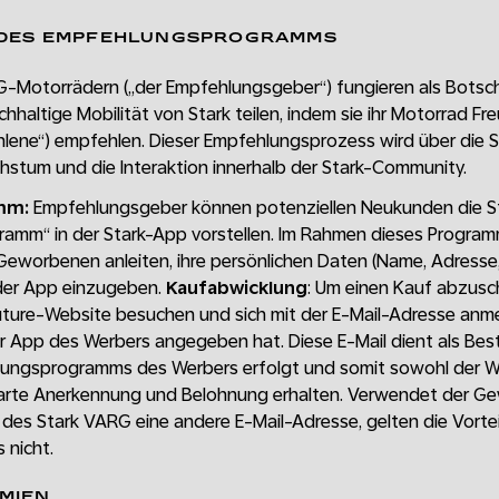
 DES EMPFEHLUNGSPROGRAMMS
G-Motorrädern („der Empfehlungsgeber“) fungieren als Botsch
hhaltige Mobilität von Stark teilen, indem sie ihr Motorrad Fr
lene“) empfehlen. Dieser Empfehlungsprozess wird über die 
hstum und die Interaktion innerhalb der Stark-Community.
mm:
Empfehlungsgeber können potenziellen Neukunden die S
ramm“ in der Stark-App vorstellen. Im Rahmen dieses Progra
eworbenen anleiten, ihre persönlichen Daten (Name, Adress
 der App einzugeben.
Kaufabwicklung
: Um einen Kauf abzusc
ture-Website besuchen und sich mit der E-Mail-Adresse anmeld
r App des Werbers angegeben hat. Diese E-Mail dient als Bes
ungsprogramms des Werbers erfolgt und somit sowohl der We
arte Anerkennung und Belohnung erhalten. Verwendet der Ge
des Stark VARG eine andere E-Mail-Adresse, gelten die Vorte
nicht.
MIEN