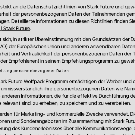
strikt an die Datenschutzrichtlinien von Stark Future und gewä
cherheit der personenbezogenen Daten der Teilnehmenden ge
. Detaillierte Informationen zu diesen Richtlinien finden Si
 Stark Future
.
et sich, in strikter Übereinstimmung mit den Grundsätzen der
VO) der Europäischen Union und anderen anwendbaren Date
erheit und Vertraulichkeit der personenbezogenen Daten der T
der Empfohlenen) in seinem Empfehlungsprogramm zu gewähr
beitung personenbezogener Daten
tark Future Wolfpack Programm ermächtigen der Werber und 
d unmissverständlich, ihre personenbezogenen Daten wie Name
 anderen Informationen, die für die effektive Durchführung d
elevant sind, zu erheben, zu speichern und zu verarbeiten.
erden für Marketing- und kommerzielle Zwecke verwendet. D
onen und Sonderangeboten im Zusammenhang mit Stark Futu
erung des Kundenerlebnisses über alle Kommunikationswege, ei