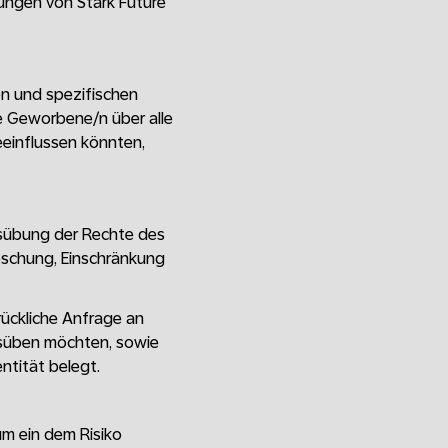
tungen von Stark Future
ten und spezifischen
ie Geworbene/n über alle
einflussen könnten,
usübung der Rechte des
schung, Einschränkung
ückliche Anfrage an
usüben möchten, sowie
ntität belegt.
um ein dem Risiko