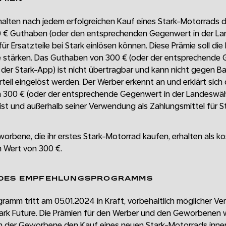
alten nach jedem erfolgreichen Kauf eines Stark-Motorrads d
 € Guthaben (oder den entsprechenden Gegenwert in der 
 für Ersatzteile bei Stark einlösen können. Diese Prämie soll d
e stärken. Das Guthaben von 300 € (oder der entsprechende 
r Stark-App) ist nicht übertragbar und kann nicht gegen Ba
eil eingelöst werden. Der Werber erkennt an und erklärt sich
 300 € (oder der entsprechende Gegenwert in der Landeswä
ist und außerhalb seiner Verwendung als Zahlungsmittel für 
worbene, die ihr erstes Stark-Motorrad kaufen, erhalten als k
m Wert von 300 €.
 DES EMPFEHLUNGSPROGRAMMS
amm tritt am 05.01.2024 in Kraft, vorbehaltlich möglicher V
rk Future. Die Prämien für den Werber und den Geworbenen 
n der Geworbene den Kauf eines neuen Stark-Motorrads inne