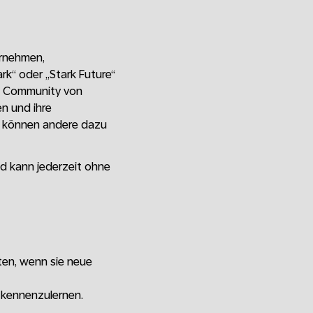
ernehmen,
rk“ oder „Stark Future“
 Community von
en und ihre
ng können andere dazu
 kann jederzeit ohne
ten, wenn sie neue
 kennenzulernen.