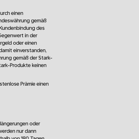
urch einen
Landeswährung gemäß
ie Kundenbindung des
Gegenwert in der
rgeld oder einen
 damit einverstanden,
hrung gemäß der Stark-
Stark-Produkte keinen
ostenlose Prämie einen
erlängerungen oder
werden nur dann
rhalb von 180 Tagen