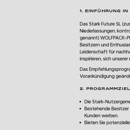
1. EINFÜHRUNG I
Das Stark Future SL (z
Niederlassungen, kontro
genannt) WOLFPACK-PR
Besitzern und Enthusias
Leidenschaft für nachha
inspirieren, sich unsere
Das Empfehlungsprogra
Vorankündigung geände
2. PROGRAMMZIE
Die Stark-Nutzergeme
Bestehende Besitzer 
Kunden werben.
Bieten Sie potenziell