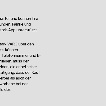
after und können ihre
eunden, Familie und
Stark-App unterstützt
tark VARG über den
mms können
e, Telefonnummer und E-
hließen, muss der
en, die er bei seiner
tätigung, dass der Kauf
rber als auch der
worbene bei der
ile des