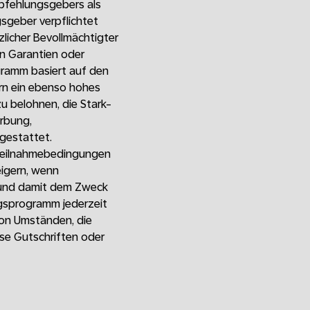
Empfehlungsgebers als
gsgeber verpflichtet
zlicher Bevollmächtigter
n Garantien oder
ogramm basiert auf den
rn ein ebenso hohes
u belohnen, die Stark-
erbung,
 gestattet.
 Teilnahmebedingungen
eigern, wenn
n und damit dem Zweck
gsprogramm jederzeit
von Umständen, die
ese Gutschriften oder