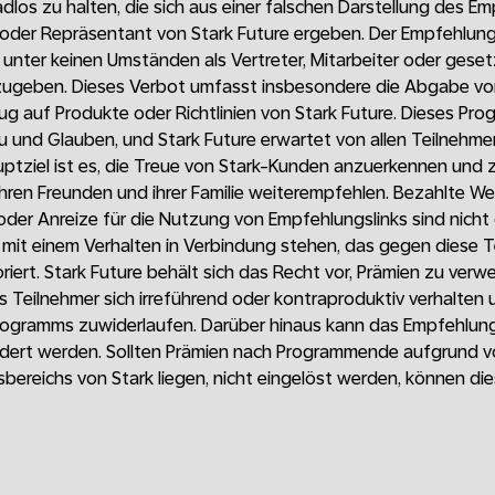
adlos zu halten, die sich aus einer falschen Darstellung des 
r oder Repräsentant von Stark Future ergeben. Der Empfehlun
ch unter keinen Umständen als Vertreter, Mitarbeiter oder geset
zugeben. Dieses Verbot umfasst insbesondere die Abgabe vo
g auf Produkte oder Richtlinien von Stark Future. Dieses Pr
 und Glauben, und Stark Future erwartet von allen Teilnehme
uptziel ist es, die Treue von Stark-Kunden anzuerkennen und z
ihren Freunden und ihrer Familie weiterempfehlen. Bezahlte W
der Anreize für die Nutzung von Empfehlungslinks sind nicht
e mit einem Verhalten in Verbindung stehen, das gegen diese
riert. Stark Future behält sich das Recht vor, Prämien zu verw
ss Teilnehmer sich irreführend oder kontraproduktiv verhalte
rogramms zuwiderlaufen. Darüber hinaus kann das Empfehlun
ndert werden. Sollten Prämien nach Programmende aufgrund 
sbereichs von Stark liegen, nicht eingelöst werden, können di