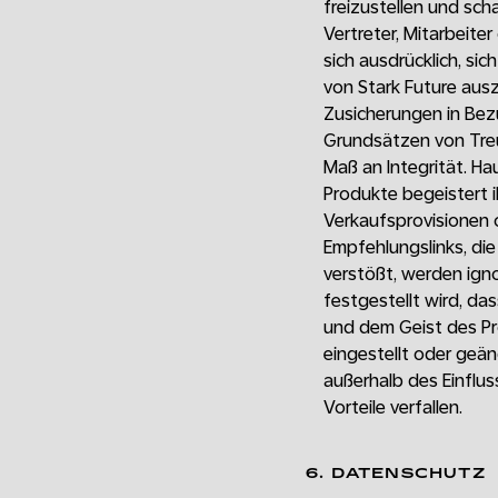
freizustellen und sch
Vertreter, Mitarbeite
sich ausdrücklich, si
von Stark Future aus
Zusicherungen in Bezu
Grundsätzen von Treu
Maß an Integrität. Ha
Produkte begeistert 
Verkaufsprovisionen o
Empfehlungslinks, di
verstößt, werden igno
festgestellt wird, da
und dem Geist des P
eingestellt oder geä
außerhalb des Einflus
Vorteile verfallen.
6. DATENSCHUTZ