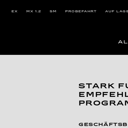
EX
MX 1.2
SM
PROBEFAHRT
AUF LAG
AL
STARK F
EMPFEH
PROGRA
GESCHÄFTSB