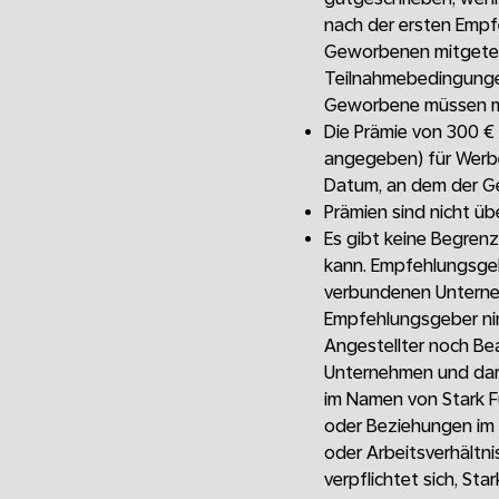
nach der ersten Empf
Geworbenen mitgetei
Teilnahmebedingunge
Geworbene müssen min
Die Prämie von 300 €
angegeben) für Werbe
Datum, an dem der Ge
Prämien sind nicht ü
Es gibt keine Begren
kann. Empfehlungsgeb
verbundenen Unterneh
Empfehlungsgeber nim
Angestellter noch Be
Unternehmen und darf
im Namen von Stark 
oder Beziehungen im 
oder Arbeitsverhältn
verpflichtet sich, S