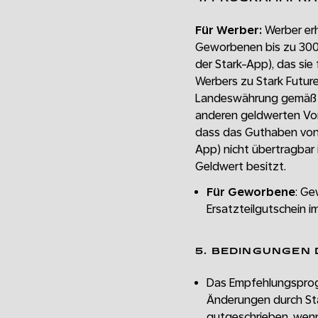
Für Werber:
Werber erh
Geworbenen bis zu 300
der Stark-App), das sie
Werbers zu Stark Futur
Landeswährung gemäß de
anderen geldwerten Vort
dass das Guthaben von
App) nicht übertragbar 
Geldwert besitzt.
Für Geworbene
: Ge
Ersatzteilgutschein i
5. BEDINGUNGEN
Das Empfehlungsprogr
Änderungen durch Sta
gutgeschrieben, wen