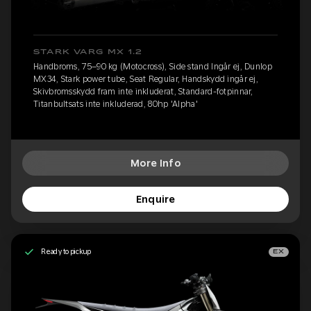
STARK VARG MX 1.2
Handbroms, 75–90 kg (Motocross), Side stand Ingår ej, Dunlop
MX34, Stark power tube, Seat Regular, Handskydd ingår ej,
Skivbromsskydd fram inte inkluderat, Standard-fotpinnar,
Titanbultsats inte inkluderad, 80hp 'Alpha'
More Info
Enquire
Ready to pickup
EX