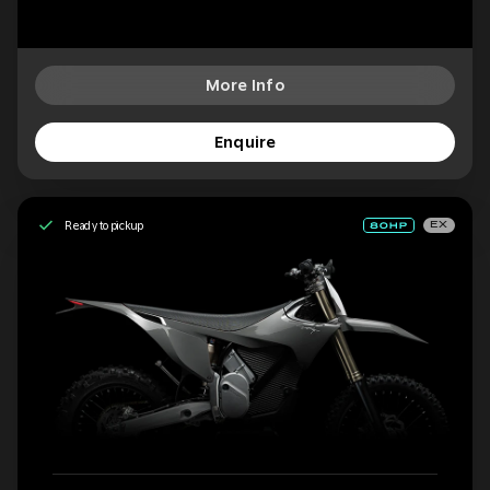
More Info
Enquire
Ready to pickup
EX