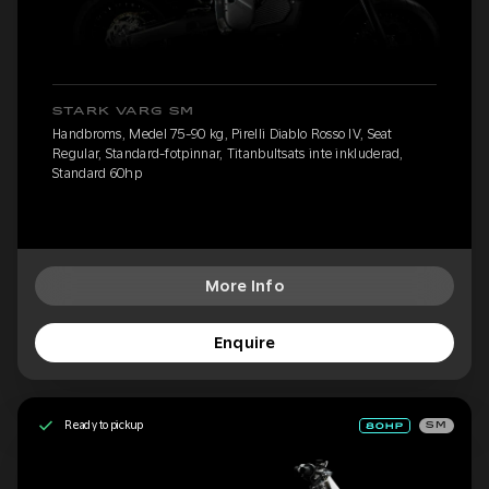
STARK VARG SM
Handbroms, Medel 75-90 kg, Pirelli Diablo Rosso IV, Seat
Regular, Standard-fotpinnar, Titanbultsats inte inkluderad,
Standard 60hp
More Info
Enquire
Ready to pickup
SM