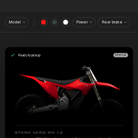
Model
Power
Rear brake
Ready to pickup
MX1.2
STARK VARG MX 1.2