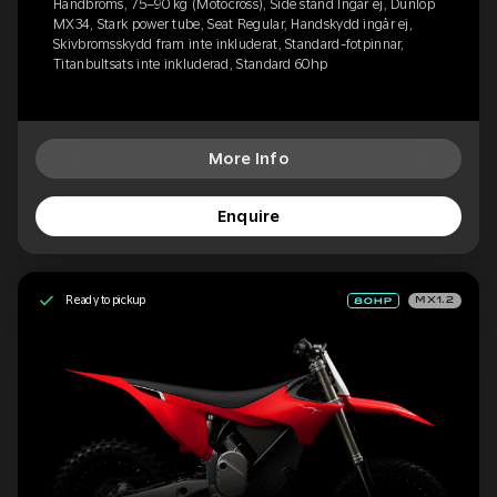
Handbroms, 75–90 kg (Motocross), Side stand Ingår ej, Dunlop
MX34, Stark power tube, Seat Regular, Handskydd ingår ej,
Skivbromsskydd fram inte inkluderat, Standard-fotpinnar,
Titanbultsats inte inkluderad, Standard 60hp
More Info
Enquire
Ready to pickup
MX1.2