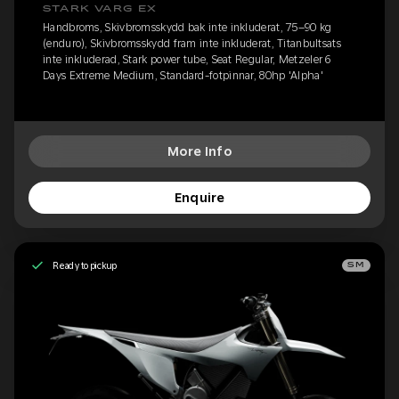
STARK VARG EX
Handbroms, Skivbromsskydd bak inte inkluderat, 75–90 kg
(enduro), Skivbromsskydd fram inte inkluderat, Titanbultsats
inte inkluderad, Stark power tube, Seat Regular, Metzeler 6
Days Extreme Medium, Standard-fotpinnar, 80hp 'Alpha'
More Info
Enquire
Ready to pickup
SM