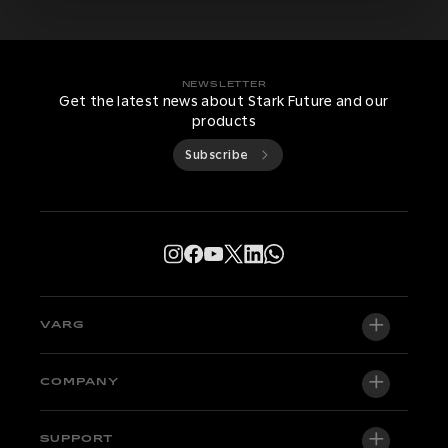
NEWSLETTER
Get the latest news about Stark Future and our
products
Subscribe
VARG
VARG EX
COMPANY
VARG MX 1.2
About us
SUPPORT