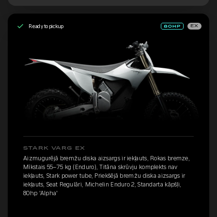
Ready to pickup
EX
STARK VARG EX
Aizmugurējā bremžu diska aizsargs ir iekļauts, Rokas bremze,
Mīkstais 55–75 kg (Enduro), Titāna skrūvju komplekts nav
iekļauts, Stark power tube, Priekšējā bremžu diska aizsargs ir
iekļauts, Seat Regulāri, Michelin Enduro 2, Standarta kāpšļi,
80hp 'Alpha'