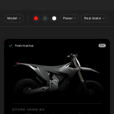
Model
Power
Rear brake
Ready to pickup
EX
STARK VARG EX