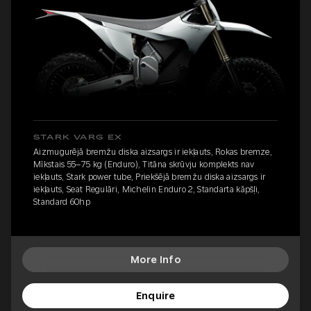
STARK VARG EX
Aizmugurējā bremžu diska aizsargs ir iekļauts, Rokas bremze,
Mīkstais 55–75 kg (Enduro), Titāna skrūvju komplekts nav
iekļauts, Stark power tube, Priekšējā bremžu diska aizsargs ir
iekļauts, Seat Regulāri, Michelin Enduro 2, Standarta kāpšļi,
Standard 60hp
More Info
Enquire