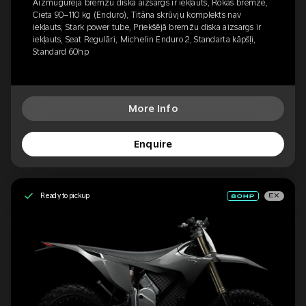
Aizmugurējā bremžu diska aizsargs ir iekļauts, Rokas bremze,
Cieta 90–110 kg (Enduro), Titāna skrūvju komplekts nav
iekļauts, Stark power tube, Priekšējā bremžu diska aizsargs ir
iekļauts, Seat Regulāri, Michelin Enduro 2, Standarta kāpšļi,
Standard 60hp
More Info
Enquire
Ready to pickup
EX