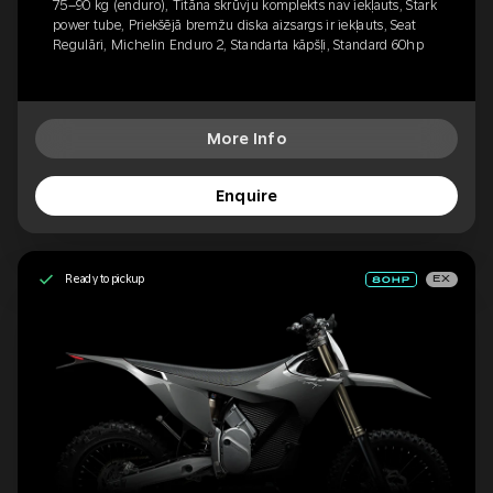
75–90 kg (enduro), Titāna skrūvju komplekts nav iekļauts, Stark
power tube, Priekšējā bremžu diska aizsargs ir iekļauts, Seat
Regulāri, Michelin Enduro 2, Standarta kāpšļi, Standard 60hp
More Info
Enquire
Ready to pickup
EX