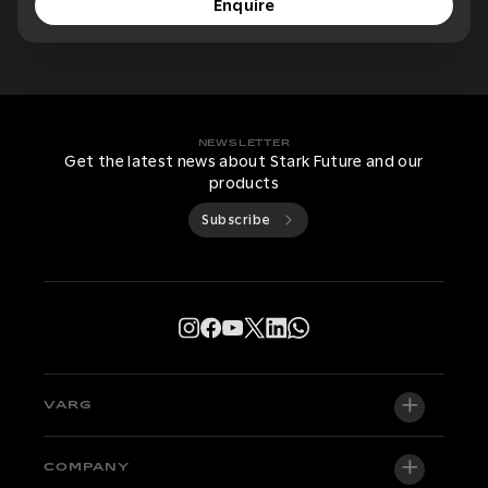
Enquire
NEWSLETTER
Get the latest news about Stark Future and our
products
Subscribe
VARG
VARG EX
COMPANY