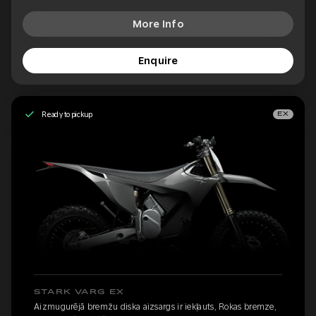
More Info
Enquire
Ready to pickup
EX
STARK VARG EX
Aizmugurējā bremžu diska aizsargs ir iekļauts, Rokas bremze,