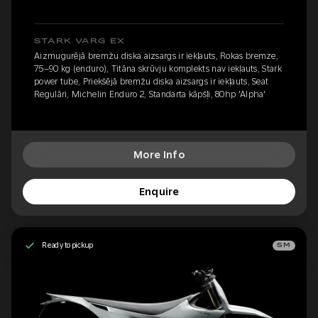
STARK VARG EX
Aizmugurējā bremžu diska aizsargs ir iekļauts, Rokas bremze,
75–90 kg (enduro), Titāna skrūvju komplekts nav iekļauts, Stark
power tube, Priekšējā bremžu diska aizsargs ir iekļauts, Seat
Regulāri, Michelin Enduro 2, Standarta kāpšļi, 80hp 'Alpha'
More Info
Enquire
Ready to pickup
SM