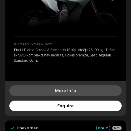
STARK VARG SM
Pirelli Diablo Rosso IV, Standarta kāpšļi, Vidējs 75–90 kg, Titāna
skrūvju komplekts nav iekļauts, Rokas bremze, Seat Regulāri,
Standard 60hp
More Info
Enquire
Ready to pickup
SM