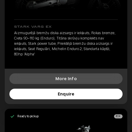
STARK VARG EX
Aizmugurējā bremžu diska aizsargs ir iekļauts, Rokas bremze,
Cieta 90–110 kg (Enduro), Titāna skrūvju komplekts nav
iekļauts, Stark power tube, Priekšējā bremžu diska aizsargs ir
iekļauts, Seat Regulāri, Michelin Enduro 2, Standarta kāpšļi,
80hp 'Alpha'
More Info
Enquire
Ready to pickup
EX