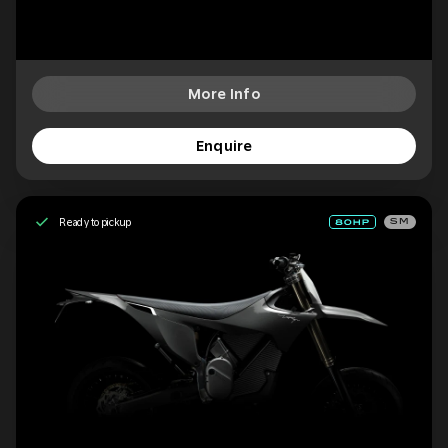
More Info
Enquire
Ready to pickup
SM