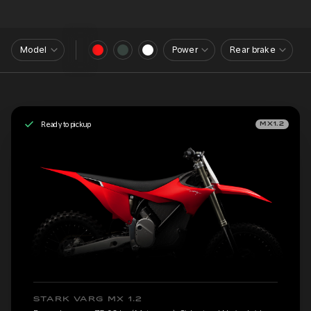
Model
Power
Rear brake
Ready to pickup
MX1.2
STARK VARG MX 1.2