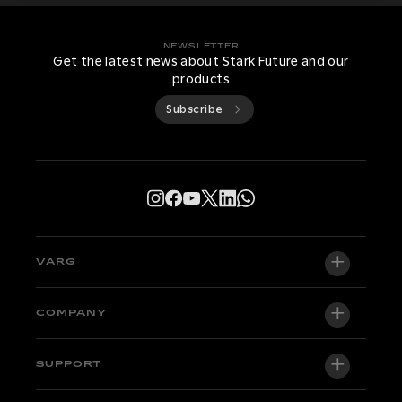
NEWSLETTER
Get the latest news about Stark Future and our
products
Subscribe
VARG
VARG EX
COMPANY
VARG MX 1.2
About us
SUPPORT
VARG SM
Newsroom