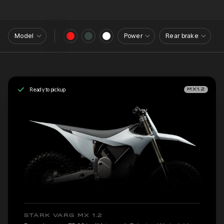
Model
Power
Rear brake
Ready to pickup
MX1.2
STARK VARG MX 1.2