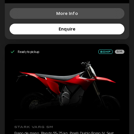
More Info
Enquire
Ready to pickup
SM
STARK VARG SM
Freno de mano, Blando 55-75 kg, Pirelli Diablo Rosso IV, Seat