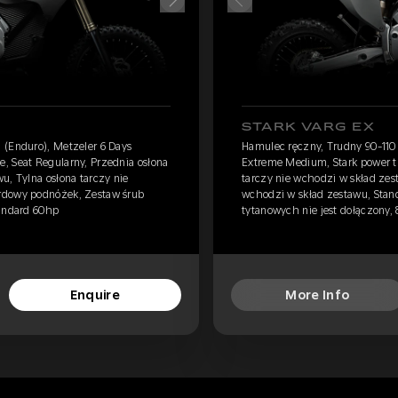
STARK VARG EX
 (Enduro), Metzeler 6 Days
Hamulec ręczny, Trudny 90-110 
, Seat Regularny, Przednia osłona
Extreme Medium, Stark power tu
u, Tylna osłona tarczy nie
tarczy nie wchodzi w skład zest
rdowy podnóżek, Zestaw śrub
wchodzi w skład zestawu, Stan
tandard 60hp
tytanowych nie jest dołączony,
Enquire
More Info