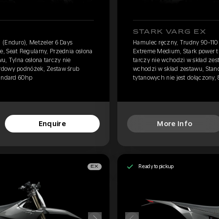
STARK VARG EX
 (Enduro), Metzeler 6 Days
Hamulec ręczny, Trudny 90-110 
, Seat Regularny, Przednia osłona
Extreme Medium, Stark power tu
u, Tylna osłona tarczy nie
tarczy nie wchodzi w skład zest
rdowy podnóżek, Zestaw śrub
wchodzi w skład zestawu, Stan
tandard 60hp
tytanowych nie jest dołączony,
Enquire
More Info
Ready to pickup
EX