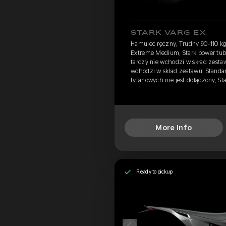
STARK VARG EX
Hamulec ręczny, Trudny 90-110 kg
Extreme Medium, Stark power tube
tarczy nie wchodzi w skład zestaw
wchodzi w skład zestawu, Standa
tytanowych nie jest dołączony, S
More Info
Ready to pickup