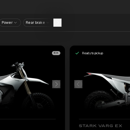
Power
Rear brake
Ready to pickup
EX
STARK VARG EX