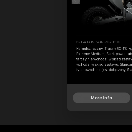
STARK VARG EX
Hamulec ręczny, Trudny 90-110 kg
Extreme Medium, Stark power tube
tarczy nie wchodzi w skład zestaw
wchodzi w skład zestawu, Standa
tytanowych nie jest dołączony, S
More Info