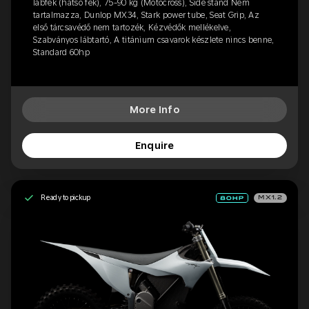
lábfék (hátsó fék), 75-90 kg (Motocross), Side stand Nem
tartalmazza, Dunlop MX34, Stark power tube, Seat Grip, Az
első tárcsavédő nem tartozék, Kézvédők mellékelve,
Szabványos lábtartó, A titánium csavarok készlete nincs benne,
Standard 60hp
More Info
Enquire
Ready to pickup
MX1.2