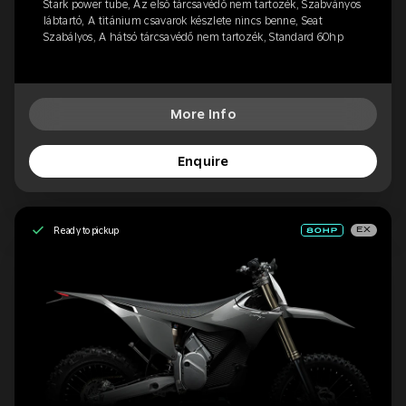
Stark power tube, Az első tárcsavédő nem tartozék, Szabványos
lábtartó, A titánium csavarok készlete nincs benne, Seat
Szabályos, A hátsó tárcsavédő nem tartozék, Standard 60hp
More Info
Enquire
Ready to pickup
EX