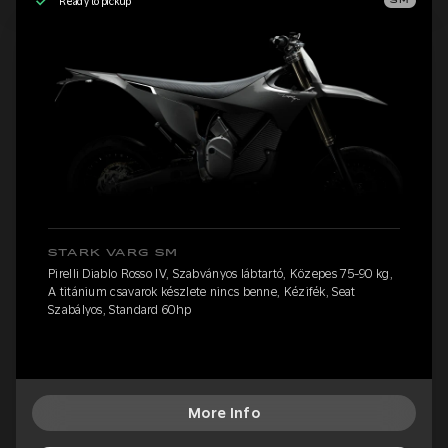
Ready to pickup
SM
STARK VARG SM
Pirelli Diablo Rosso IV, Szabványos lábtartó, Közepes 75-90 kg,
A titánium csavarok készlete nincs benne, Kézifék, Seat
Szabályos, Standard 60hp
More Info