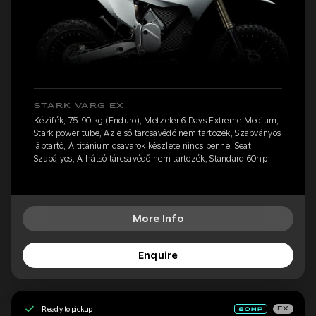
STARK VARG EX
Kézifék, 75-90 kg (Enduro), Metzeler 6 Days Extreme Medium,
Stark power tube, Az első tárcsavédő nem tartozék, Szabványos
lábtartó, A titánium csavarok készlete nincs benne, Seat
Szabályos, A hátsó tárcsavédő nem tartozék, Standard 60hp
More Info
Enquire
Ready to pickup
EX