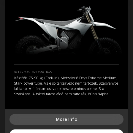
STARK VARG EX
Kézifék, 75-90 kg (Enduro), Metzeler 6 Days Extreme Medium,
Stark power tube, Az első tárcsavédő nem tartozék, Szabványos
lábtartó, A titánium csavarok készlete nincs benne, Seat
Szabályos, A hátsó tárcsavédő nem tartozék, 80hp 'Alpha'
More Info