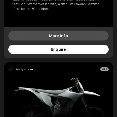
Seat Grip, Szabványos lábtartó, A titánium csavarok készlete
nincs benne, 80hp 'Alpha'
More Info
Enquire
Ready to pickup
SM