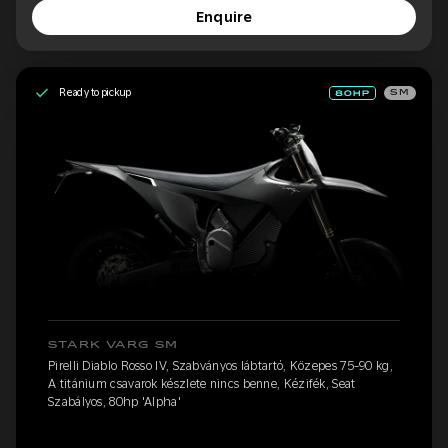
Enquire
Ready to pickup
SM
STARK VARG SM
Pirelli Diablo Rosso IV, Szabványos lábtartó, Közepes 75-90 kg,
A titánium csavarok készlete nincs benne, Kézifék, Seat
Szabályos, 80hp 'Alpha'