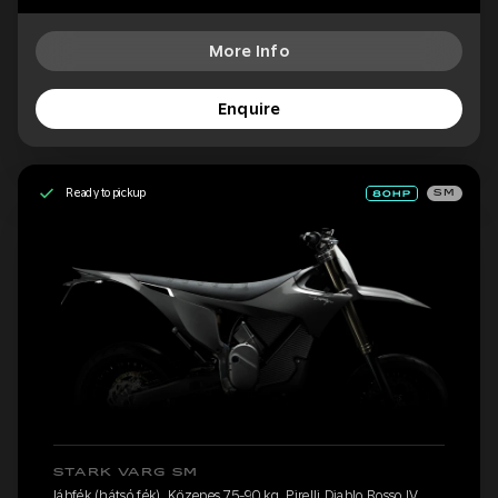
More Info
Enquire
Ready to pickup
SM
STARK VARG SM
lábfék (hátsó fék), Közepes 75-90 kg, Pirelli Diablo Rosso IV,