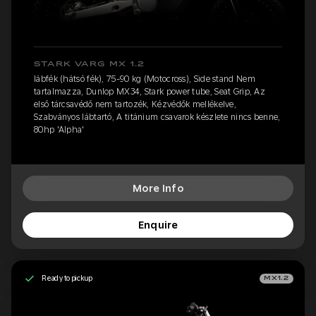
STARK VARG MX 1.2
lábfék (hátsó fék), 75-90 kg (Motocross), Side stand Nem
tartalmazza, Dunlop MX34, Stark power tube, Seat Grip, Az
első tárcsavédő nem tartozék, Kézvédők mellékelve,
Szabványos lábtartó, A titánium csavarok készlete nincs benne,
80hp 'Alpha'
More Info
Enquire
Ready to pickup
MX1.2