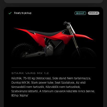
Ready to pickup
MX1.2
STARK VARG MX 1.2
Kézifék, 75-90 kg (Motocross), Side stand Nem tartalmazza,
Dunlop MX34, Stark power tube, Seat Szabályos, Az első
tárcsavédő nem tartozék, Kézvédők nem tartozékok,
Szabványos lábtartó, A titánium csavarok készlete nincs benne,
80hp 'Alpha'