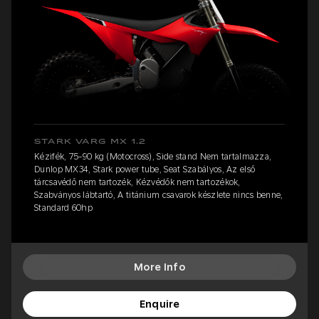
STARK VARG MX 1.2
Kézifék, 75-90 kg (Motocross), Side stand Nem tartalmazza,
Dunlop MX34, Stark power tube, Seat Szabályos, Az első
tárcsavédő nem tartozék, Kézvédők nem tartozékok,
Szabványos lábtartó, A titánium csavarok készlete nincs benne,
Standard 60hp
More Info
Enquire