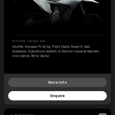
STARK VARG SM
Kézifék, Közepes 75-90 kg, Pirelli Diablo Rosso IV, Seat
Szabályos, Szabványos lábtartó, A titánium csavarok készlete
nincs benne, 80hp 'Alpha'
More Info
Enquire