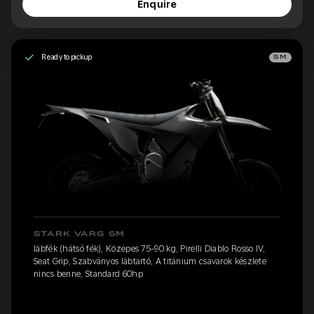
Enquire
Ready to pickup
SM
STARK VARG SM
lábfék (hátsó fék), Közepes 75-90 kg, Pirelli Diablo Rosso IV,
Seat Grip, Szabványos lábtartó, A titánium csavarok készlete
nincs benne, Standard 60hp