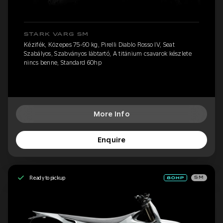
STARK VARG SM
Kézifék, Közepes 75-90 kg, Pirelli Diablo Rosso IV, Seat
Szabályos, Szabványos lábtartó, A titánium csavarok készlete
nincs benne, Standard 60hp
More Info
Enquire
Ready to pickup
SM