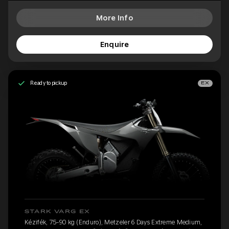
More Info
Enquire
Ready to pickup
EX
STARK VARG EX
Kézifék, 75-90 kg (Enduro), Metzeler 6 Days Extreme Medium,