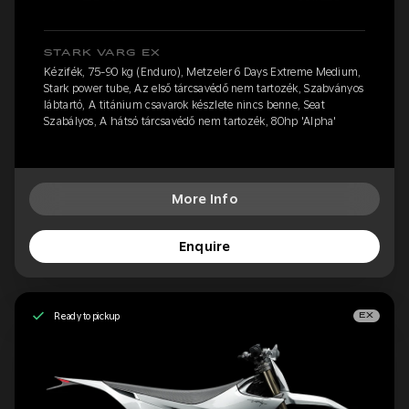
STARK VARG EX
Kézifék, 75-90 kg (Enduro), Metzeler 6 Days Extreme Medium,
Stark power tube, Az első tárcsavédő nem tartozék, Szabványos
lábtartó, A titánium csavarok készlete nincs benne, Seat
Szabályos, A hátsó tárcsavédő nem tartozék, 80hp 'Alpha'
More Info
Enquire
Ready to pickup
EX