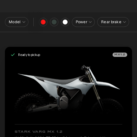
Model
Power
Rear brake
Ready to pickup
MX1.2
STARK VARG MX 1.2