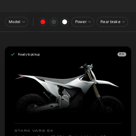
Model
Power
Rear brake
Ready to pickup
EX
STARK VARG EX