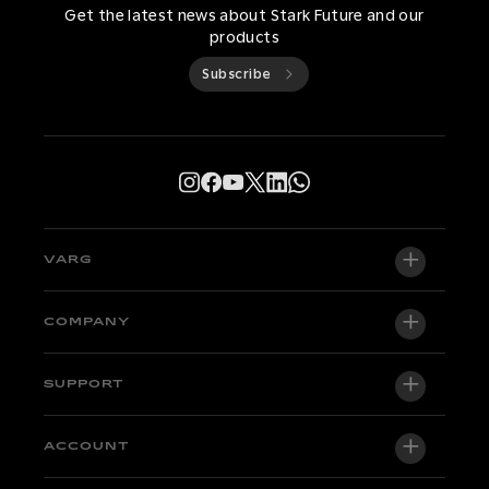
Get the latest news about Stark Future and our
products
Subscribe
VARG
VARG EX
COMPANY
VARG MX 1.2
About us
SUPPORT
VARG SM
Newsroom
Factory Edition
Support central
ACCOUNT
Become a dealer
Bikes in stock
Technical & Tutorials