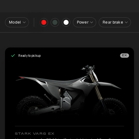
Model
Power
Rear brake
Ready to pickup
EX
STARK VARG EX