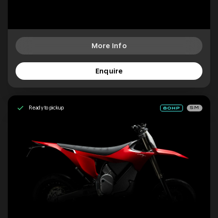
More Info
Enquire
Ready to pickup
SM