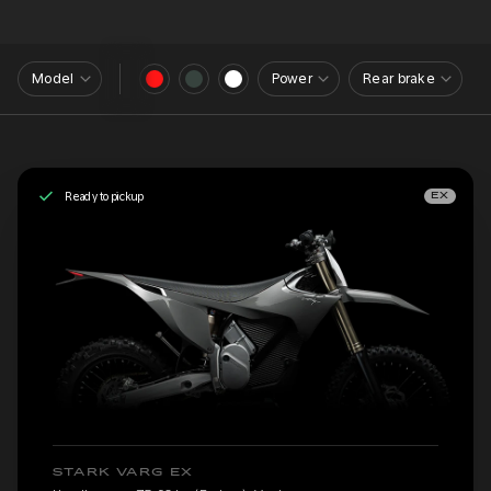
Model
Power
Rear brake
Ready to pickup
EX
STARK VARG EX