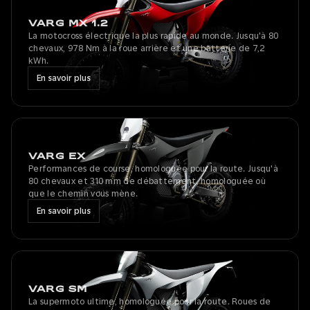
VARG MX 1.2
La motocross électrique la plus rapide au monde. Jusqu'à 80
chevaux, 978 Nm à la roue arrière et une batterie de 7,2
kWh.
En savoir plus
VARG EX
Performances de course, homologuée pour la route. Jusqu'à
80 chevaux et 310 mm de débattement, homologuée où
que le chemin vous mène.
En savoir plus
VARG SM
La supermoto ultime, homologuée pour la route. Roues de