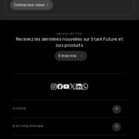
Contactez-nous
NEWSLETTER
Recevez les dernières nouvelles sur Stark Future et
nos produits
S’inscrire
VARG
VARG EX
ENTREPRISE
VARG MX 1.2