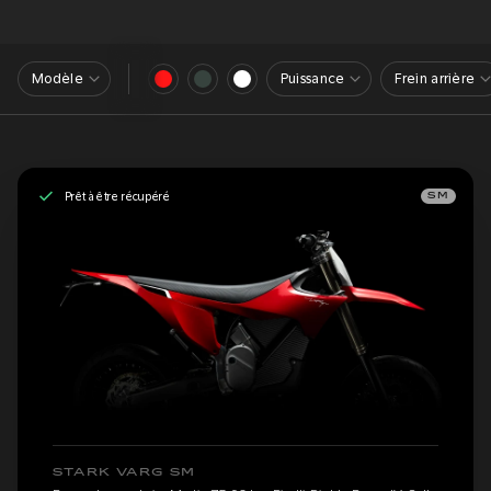
Modèle
Puissance
Frein arrière
Prêt à être récupéré
SM
STARK VARG SM