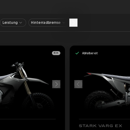
Leistung
Hinterradbremse
Abholbereit
EX
STARK VARG EX