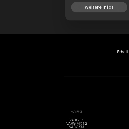
Weitere Infos
Erhal
VARG
VARG EX
VARG MX 1.2
VARG SM