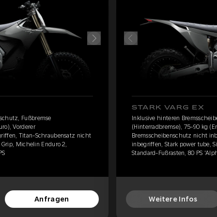
STARK VARG EX
nschutz, Fußbremse
Inklusive hinteren Bremsschei
ro), Vorderer
(Hinterradbremse), 75-90 kg (E
iffen, Titan-Schraubensatz nicht
Bremsscheibenschutz nicht inb
z Grip, Michelin Enduro 2,
inbegriffen, Stark power tube, S
PS
Standard-Fußrasten, 80 PS 'Alp
Anfragen
Weitere Infos