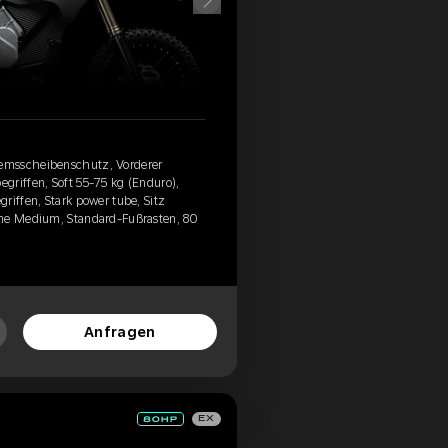
emsscheibenschutz, Vorderer
griffen, Soft 55-75 kg (Enduro),
riffen, Stark power tube, Sitz
eme Medium, Standard-Fußrasten, 80
Anfragen
EX