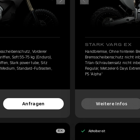
STARK VARG EX
sscheibenschutz, Vorderer
Handbremse, Ohne hinteren Br
iffen, Soft 55-75 kg (Enduro),
Bremsscheibenschutz nicht inbe
ffen, Stark power tube, Sitz
Titan-Schraubensatz nicht inbeg
e Medium, Standard-Fußrasten,
Regulär, Metzeler 6 Days Extr
PS 'Alpha'
Anfragen
Weitere Infos
Abholbereit
EX