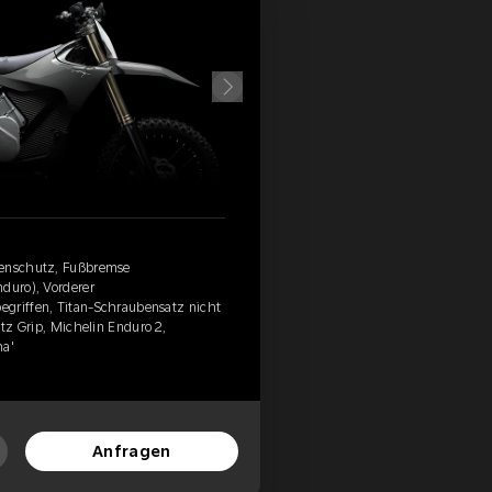
benschutz, Fußbremse
nduro), Vorderer
egriffen, Titan-Schraubensatz nicht
itz Grip, Michelin Enduro 2,
ha'
Anfragen