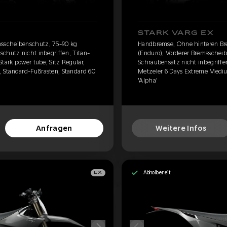
STARK VARG EX
sscheibenschutz, 75-90 kg
Handbremse, Ohne hinteren Br
chutz nicht inbegriffen, Titan-
(Enduro), Vorderer Bremsscheib
Stark power tube, Sitz Regulär,
Schraubensatz nicht inbegriffen
 Standard-Fußrasten, Standard 60
Metzeler 6 Days Extreme Mediu
'Alpha'
Anfragen
Weitere Infos
Abholbereit
EX