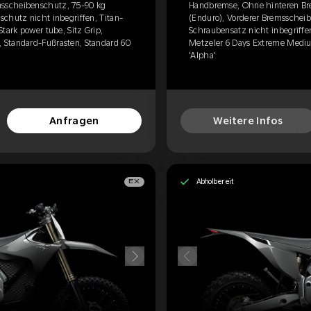
sscheibenschutz, 75-90 kg
Handbremse, Ohne hinteren Br
chutz nicht inbegriffen, Titan-
(Enduro), Vorderer Bremsscheib
tark power tube, Sitz Grip,
Schraubensatz nicht inbegriffen
 Standard-Fußrasten, Standard 60
Metzeler 6 Days Extreme Mediu
'Alpha'
Anfragen
Weitere Infos
Abholbereit
EX