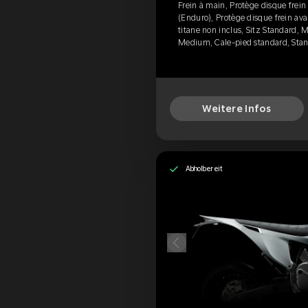
Frein à main, Protège disque frein
(Enduro), Protège disque frein avan
titane non inclus, Sitz Standard,
Medium, Cale-pied standard, Sta
Weitere Infos
Abholbereit