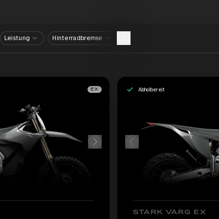
Leistung
Hinterradbremse
Abholbereit
EX
STARK VARG EX