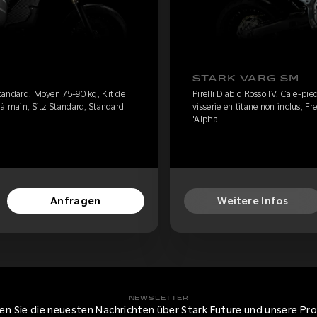
STARK VARG SM
 standard, Moyen 75-90 kg, Kit de
Pirelli Diablo Rosso IV, Cale-pi
n à main, Sitz Standard, Standard
visserie en titane non inclus, Fr
'Alpha'
Anfragen
Weitere Infos
NEWSLETTER
ten Sie die neuesten Nachrichten über Stark Future und unsere Pr