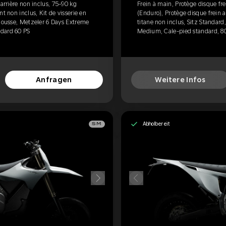
 arrière non inclus, 75-90 kg
Frein à main, Protège disque fre
t non inclus, Kit de visserie en
(Enduro), Protège disque frein a
 Mousse, Metzeler 6 Days Extreme
titane non inclus, Sitz Standar
ndard 60 PS
Medium, Cale-pied standard, 80
Anfragen
Weitere Infos
Abholbereit
SM