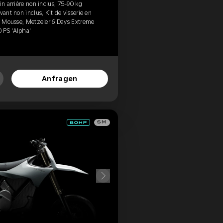
in arrière non inclus, 75-90 kg
vant non inclus, Kit de visserie en
d, Mousse, Metzeler 6 Days Extreme
 PS 'Alpha'
Anfragen
SM