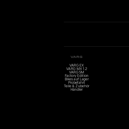
VARG
VARG EX
VARG MX 1.2
VARG SM
Factory Edition
Bikes auf Lager
Probefahrt
Teile & Zubehör
Händler