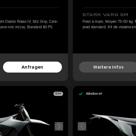
STARK VARG SM
li Diablo Rosso IV, Sitz Grip, Cale-
Frein à main, Moyen 75-90 kg, Pi
itane non inclus, Standard 60 PS
pied standard, Kit de visserie en
Anfragen
Weitere Infos
Abholbereit
SM