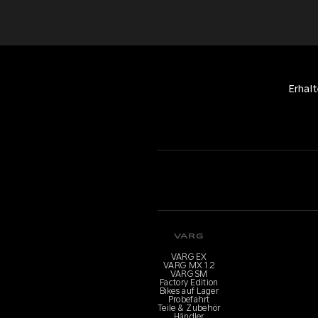
Erhal
VARG
VARG EX
VARG MX 1.2
VARG SM
Factory Edition
Bikes auf Lager
Probefahrt
Teile & Zubehör
Händler