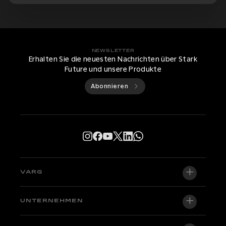
NEWSLETTER
Erhalten Sie die neuesten Nachrichten über Stark
Future und unsere Produkte
Abonnieren
VARG
VARG EX
UNTERNEHMEN
VARG MX 1.2