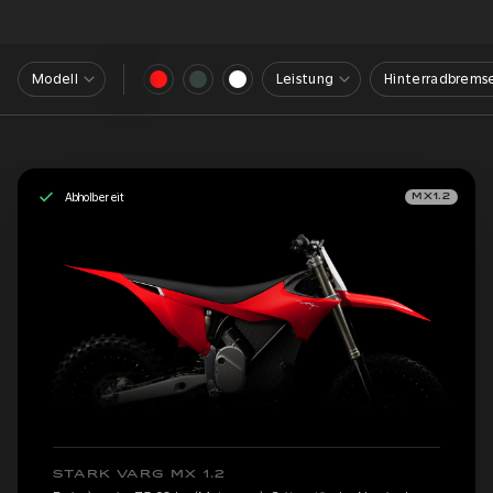
Modell
Leistung
Hinterradbrems
Abholbereit
MX1.2
STARK VARG MX 1.2