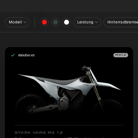
Modell
Leistung
Hinterradbrems
Abholbereit
MX1.2
STARK VARG MX 1.2