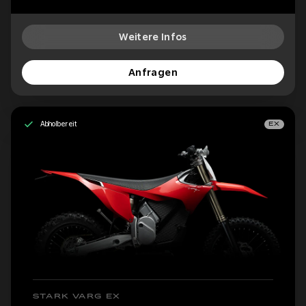
Weitere Infos
Anfragen
Abholbereit
EX
STARK VARG EX