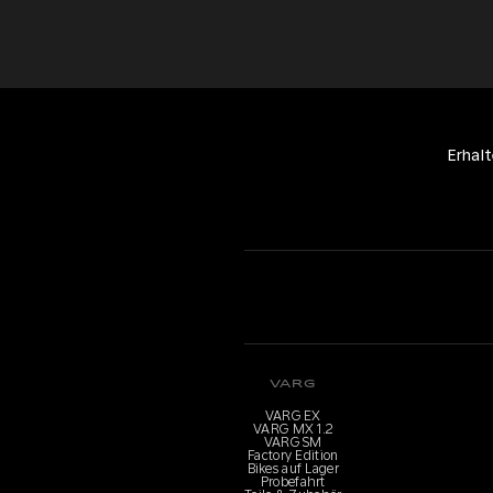
Erhal
VARG
VARG EX
VARG MX 1.2
VARG SM
Factory Edition
Bikes auf Lager
Probefahrt