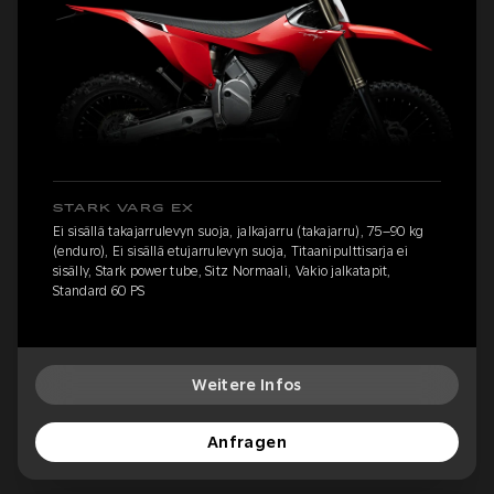
STARK VARG EX
Ei sisällä takajarrulevyn suoja, jalkajarru (takajarru), 75–90 kg
(enduro), Ei sisällä etujarrulevyn suoja, Titaanipulttisarja ei
sisälly, Stark power tube, Sitz Normaali, Vakio jalkatapit,
Standard 60 PS
Weitere Infos
Anfragen