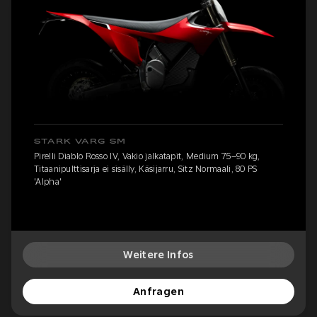
STARK VARG SM
Pirelli Diablo Rosso IV, Vakio jalkatapit, Medium 75–90 kg,
Titaanipulttisarja ei sisälly, Käsijarru, Sitz Normaali, 80 PS
'Alpha'
Weitere Infos
Anfragen