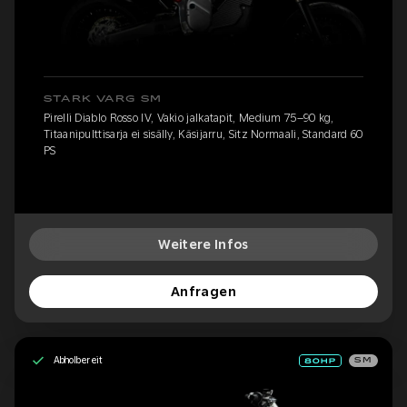
STARK VARG SM
Pirelli Diablo Rosso IV, Vakio jalkatapit, Medium 75–90 kg,
Titaanipulttisarja ei sisälly, Käsijarru, Sitz Normaali, Standard 60
PS
Weitere Infos
Anfragen
Abholbereit
SM