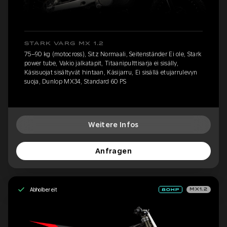
STARK VARG MX 1.2
75–90 kg (motocross), Sitz Normaali, Seitenständer Ei ole, Stark
power tube, Vakio jalkatapit, Titaanipulttisarja ei sisälly,
Käsisuojat sisältyvät hintaan, Käsijarru, Ei sisällä etujarrulevyn
suoja, Dunlop MX34, Standard 60 PS
Weitere Infos
Anfragen
Abholbereit
MX1.2