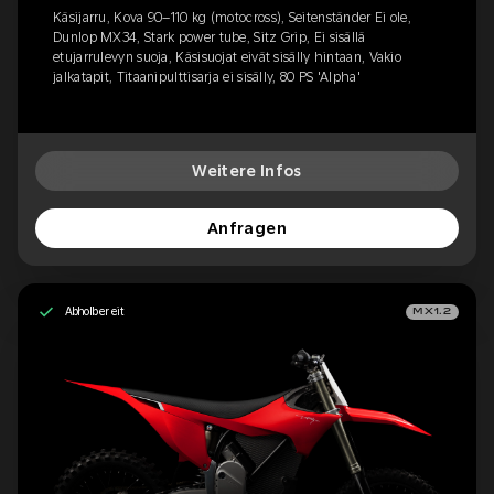
Käsijarru, Kova 90–110 kg (motocross), Seitenständer Ei ole,
Dunlop MX34, Stark power tube, Sitz Grip, Ei sisällä
etujarrulevyn suoja, Käsisuojat eivät sisälly hintaan, Vakio
jalkatapit, Titaanipulttisarja ei sisälly, 80 PS 'Alpha'
Weitere Infos
Anfragen
Abholbereit
MX1.2