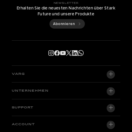
NEWSLETTER
Erhalten Sie die neuesten Nachrichten über Stark
Future und unsere Produkte
Abonnieren
VARG
VARG EX
UNTERNEHMEN
VARG MX 1.2
Über uns
SUPPORT
VARG SM
News
Factory Edition
Support-Zentrale
ACCOUNT
Händler werden