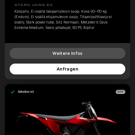
STARK VARG EX
Käsijarru, Ei sisällä takajarrulevyn suoja, Kova 90–110 kg
(Enduro), Ei sisällä etujarrulevyn suoja, Titaanipulttisarja ei
sisälly, Stark power tube, Sitz Normaali, Metzeler 6 Days
Extreme Medium, Vakio jalkatapit, 80 PS 'Alpha'
Weitere Infos
Anfragen
Abholbereit
SM