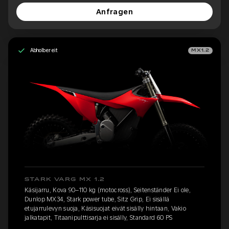
Anfragen
Abholbereit
MX1.2
STARK VARG MX 1.2
Käsijarru, Kova 90–110 kg (motocross), Seitenständer Ei ole,
Dunlop MX34, Stark power tube, Sitz Grip, Ei sisällä
etujarrulevyn suoja, Käsisuojat eivät sisälly hintaan, Vakio
jalkatapit, Titaanipulttisarja ei sisälly, Standard 60 PS