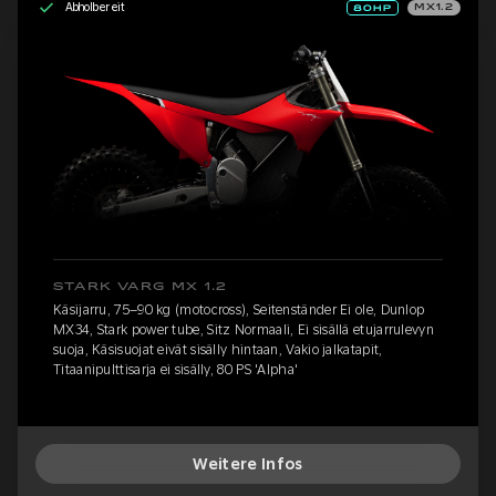
Abholbereit
MX1.2
STARK VARG MX 1.2
Käsijarru, 75–90 kg (motocross), Seitenständer Ei ole, Dunlop
MX34, Stark power tube, Sitz Normaali, Ei sisällä etujarrulevyn
suoja, Käsisuojat eivät sisälly hintaan, Vakio jalkatapit,
Titaanipulttisarja ei sisälly, 80 PS 'Alpha'
Weitere Infos