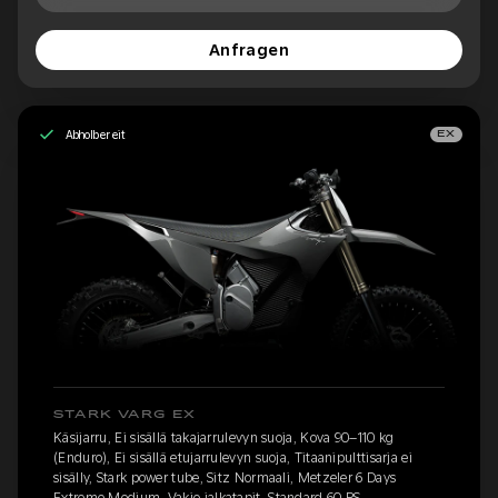
Anfragen
Abholbereit
EX
STARK VARG EX
Käsijarru, Ei sisällä takajarrulevyn suoja, Kova 90–110 kg
(Enduro), Ei sisällä etujarrulevyn suoja, Titaanipulttisarja ei
sisälly, Stark power tube, Sitz Normaali, Metzeler 6 Days
Extreme Medium, Vakio jalkatapit, Standard 60 PS