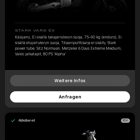
STARK VARG EX
Käsijarru, Ei sisällä takajarrulevyn suoja, 75–90 kg (enduro), Ei
sisällä etujarrulevyn suoja, Titaanipulttisarja ei sisälly, Stark
power tube, Sitz Normaali, Metzeler 6 Days Extreme Medium,
Vakio jalkatapit, 80 PS 'Alpha'
Weitere Infos
Anfragen
Abholbereit
EX