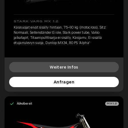
STARK VARG MX 1.2
Käsisuojat eivät sisälly hintaan, 75–90 kg (motocross), Sitz
Normaali, Seitenständer Ei ole, Stark power tube, Vakio
jalkatapit, Titaanipulttisarja ei sisälly, Käsijarru, Ei sisällä
etujarrulevyn suoja, Dunlop MX34, 80 PS 'Alpha'
Weitere Infos
Anfragen
Abholbereit
MX1.2