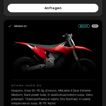
Anfragen
Abholbereit
EX
STARK VARG EX
Käsijarru, Kova 90–110 kg (Enduro), Metzeler 6 Days Extreme
Medium, Stark power tube, Ei sisällä etujarrulevyn suoja, Vakio
jalkatapit, Titaanipulttisarja ei sisälly, Sitz Normaali, Ei sisällä
takajarrulevyn suoja, 80 PS 'Alpha'