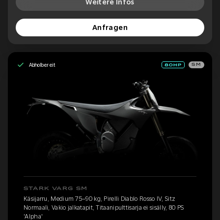
Weitere Infos
Anfragen
Abholbereit
SM
STARK VARG SM
Käsijarru, Medium 75–90 kg, Pirelli Diablo Rosso IV, Sitz
Normaali, Vakio jalkatapit, Titaanipulttisarja ei sisälly, 80 PS
'Alpha'