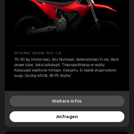
STARK VARG MX 1.2
75–90 kg (motocross), Sitz Normaali, Seitenständer Ei ole, Stark
power tube, Vakio jalkatapit, Titaanipulttisarja ei sisälly,
Käsisuojat sisältyvät hintaan, Käsijarru, Ei sisällä etujarrulevyn
suoja, Dunlop MX34, 80 PS 'Alpha'
Weitere Infos
Anfragen