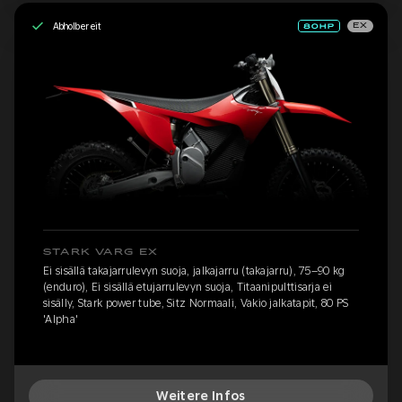
Abholbereit
EX
STARK VARG EX
Ei sisällä takajarrulevyn suoja, jalkajarru (takajarru), 75–90 kg
(enduro), Ei sisällä etujarrulevyn suoja, Titaanipulttisarja ei
sisälly, Stark power tube, Sitz Normaali, Vakio jalkatapit, 80 PS
'Alpha'
Weitere Infos