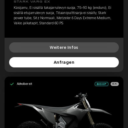
STARK VARG EX
Käsijarru, Ei sisällä takajarrulevyn suoja, 75–90 kg (enduro), Ei
sisällä etujarrulevyn suoja, Titaanipulttisarja ei sisälly, Stark
power tube, Sitz Normaali, Metzeler 6 Days Extreme Medium,
Vakio jalkatapit, Standard 60 PS
Weitere Infos
Anfragen
Abholbereit
EX