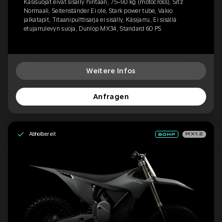
Käsisuojat eivät sisälly hintaan, 75–90 kg (motocross), Sitz
Normaali, Seitenständer Ei ole, Stark power tube, Vakio
jalkatapit, Titaanipulttisarja ei sisälly, Käsijarru, Ei sisällä
etujarrulevyn suoja, Dunlop MX34, Standard 60 PS
Weitere Infos
Anfragen
Abholbereit
MX1.2