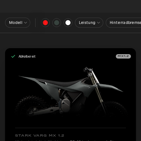
Modell
Leistung
Hinterradbrems
Abholbereit
MX1.2
STARK VARG MX 1.2