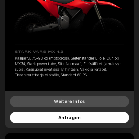
STARK VARG MX 1.2
Käsijarru, 75–90 kg (motocross), Seitenständer Ei ole, Dunlop
MX34, Stark power tube, Sitz Normaali, Ei sisällä etujarrulevyn
suoja, Käsisuojat eivät sisälly hintaan, Vakio jalkatapit,
Titaanipulttisarja ei sisälly, Standard 60 PS
Weitere Infos
Anfragen