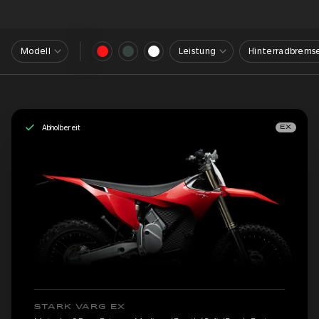
Modell
Leistung
Hinterradbrems
Abholbereit
EX
STARK VARG EX