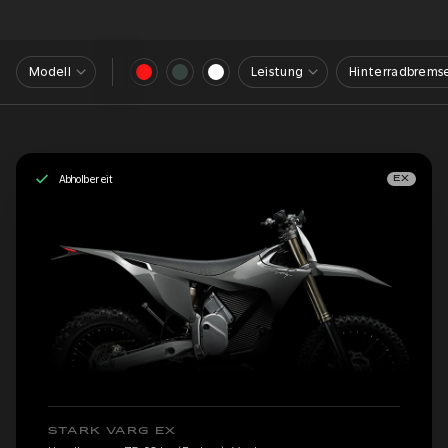
Modell
Leistung
Hinterradbrems
Abholbereit
EX
STARK VARG EX