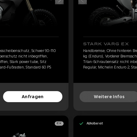
STARK VARG EX
sscheibenschutz, Schwer 90-110
Handbremse, Ohne hinteren Br
benschutz nicht inbegriffen,
kg (Enduro), Vorderer Bremssch
ffen, Stark power tube, Sitz
Titan-Schraubensatz nicht inbeg
dard-Fußrasten, Standard 60 PS
Regulär, Michelin Enduro 2, Sta
Anfragen
Weitere Infos
Abholbereit
EX