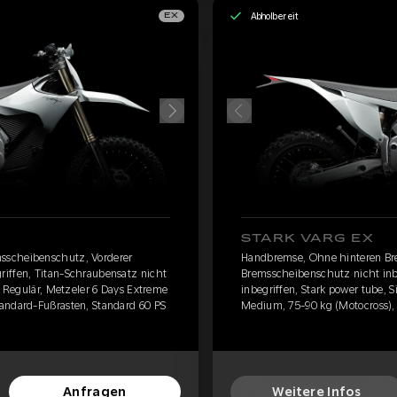
Abholbereit
EX
STARK VARG EX
sscheibenschutz, Vorderer
Handbremse, Ohne hinteren Br
iffen, Titan-Schraubensatz nicht
Bremsscheibenschutz nicht inb
tz Regulär, Metzeler 6 Days Extreme
inbegriffen, Stark power tube, 
andard-Fußrasten, Standard 60 PS
Medium, 75-90 kg (Motocross), 
Anfragen
Weitere Infos