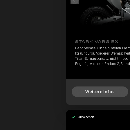
STARK VARG EX
Handbremse, Ohne hinteren Brem
kg (Enduro), Vorderer Bremsschei
Titan-Schraubensatz nicht inbegri
Regulär, Michelin Enduro 2, Stan
Weitere Infos
Abholbereit