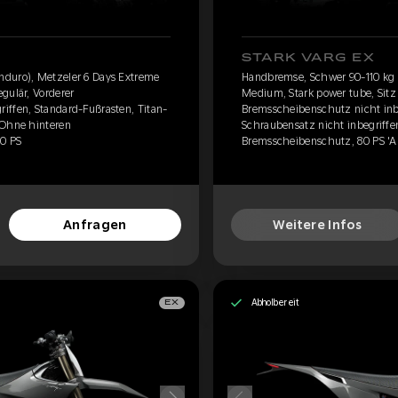
STARK VARG EX
nduro), Metzeler 6 Days Extreme
Handbremse, Schwer 90-110 kg 
gulär, Vorderer
Medium, Stark power tube, Sitz 
iffen, Standard-Fußrasten, Titan-
Bremsscheibenschutz nicht inbe
 Ohne hinteren
Schraubensatz nicht inbegriffe
60 PS
Bremsscheibenschutz, 80 PS 'A
Anfragen
Weitere Infos
Abholbereit
EX