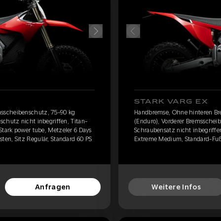
STARK VARG EX
sscheibenschutz, 75-90 kg
Handbremse, Ohne hinteren Br
chutz nicht inbegriffen, Titan-
(Enduro), Vorderer Bremsscheib
Stark power tube, Metzeler 6 Days
Schraubensatz nicht inbegriffe
en, Sitz Regulär, Standard 60 PS
Extreme Medium, Standard-Fußra
Anfragen
Weitere Infos