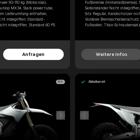
wer 90-110 kg (Motocross),
Fußbremse (Hinterradbremse), S
Dunlop MX34, Stark power tube,
Seitenständer Nicht inbegriffe
 im Lieferumfang enthalten,
Sitz Regulär, Handschützer nic
ht inbegriffen, Standard-
Vorderer Bremsscheibenschutz n
cht inbegriffen, Standard 60 PS
Fußrasten, Titan-Schraubensatz 
Anfragen
Weitere Infos
Abholbereit
EX