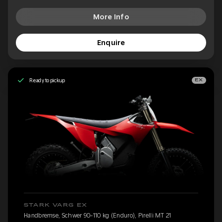
More Info
Enquire
Ready to pickup
EX
STARK VARG EX
Handbremse, Schwer 90-110 kg (Enduro), Pirelli MT 21