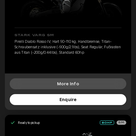
STARK VARG SM
Pirelli Diablo Rosso IV, Hart 90-110 kg, Handbremse, Titan-
Schraubensatz inklusive (-900g/2.1lbs), Seat Regulär, Fußrasten
aus Titan (-200g/0.44lbs), Standard 60hp
More Info
Enquire
Ready to pickup
SM