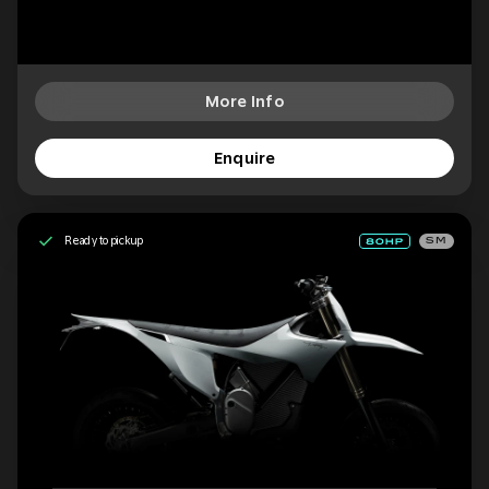
More Info
Enquire
Ready to pickup
SM