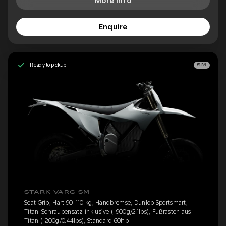
More Info
Enquire
Ready to pickup
SM
STARK VARG SM
Seat Grip, Hart 90-110 kg, Handbremse, Dunlop Sportsmart,
Titan-Schraubensatz inklusive (-900g/2.1lbs), Fußrasten aus
Titan (-200g/0.44lbs), Standard 60hp