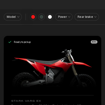
Model
Power
Rear brake
Ready to pickup
EX
STARK VARG EX