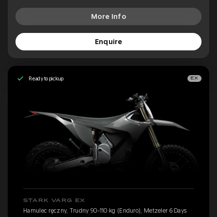
More Info
Enquire
Ready to pickup
EX
STARK VARG EX
Hamulec ręczny, Trudny 90-110 kg (Enduro), Metzeler 6 Days