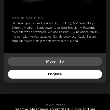
STARK VARG EX
Hamulec ręczny, Trudny 90-110 kg (Enduro), Metzeler 6 Days
Extreme Medium, Stark power tube, Seat Regularny, Przednia
osłona tarczy nie wchodzi w skład zestawu, Tylna osłona tarczy
nie wchodzi w skład zestawu, Standardowy podnóżek, Zestaw
śrub tytanowych nie jest dołączony, 80hp 'Alpha'
More Info
Enquire
NEWSLETTER
Get the latest news about Stark Future and our