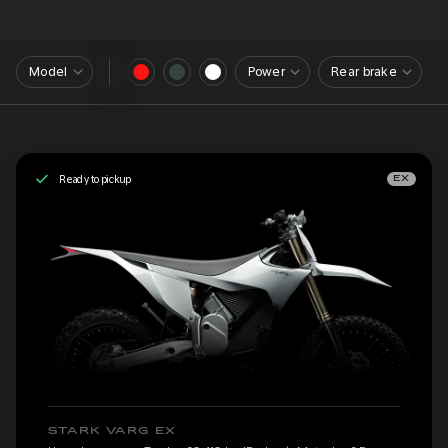
Model
Power
Rear brake
Ready to pickup
EX
STARK VARG EX