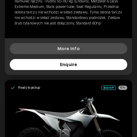
Hamulec ręczny, Trudny 90-110 kg (Enduro), Metzeler 6 Days
Extreme Medium, Stark power tube, Seat Regularny, Przednia
osłona tarczy nie wchodzi w skład zestawu, Tylna osłona tarczy
nie wchodzi w skład zestawu, Standardowy podnóżek, Zestaw
śrub tytanowych nie jest dołączony, Standard 60hp
More Info
Enquire
Ready to pickup
EX