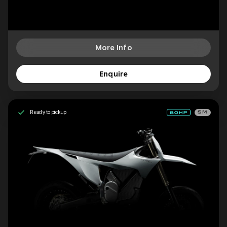
More Info
Enquire
Ready to pickup
SM