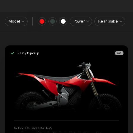
Model
Power
Rear brake
Ready to pickup
EX
STARK VARG EX