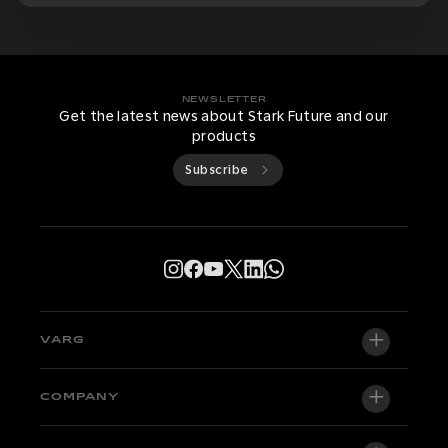
NEWSLETTER
Get the latest news about Stark Future and our
products
Subscribe
VARG
VARG EX
COMPANY
VARG MX 1.2