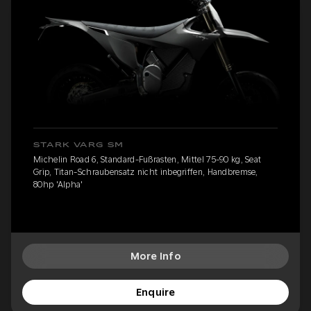
STARK VARG SM
Michelin Road 6, Standard-Fußrasten, Mittel 75-90 kg, Seat
Grip, Titan-Schraubensatz nicht inbegriffen, Handbremse,
80hp 'Alpha'
More Info
Enquire