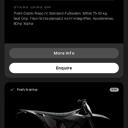
STARK VARG SM
Pirelli Diablo Rosso IV, Standard-Fußrasten, Mittel 75-90 kg,
Seat Grip, Titan-Schraubensatz nicht inbegriffen, Handbremse,
80hp 'Alpha'
More Info
Enquire
Ready to pickup
SM