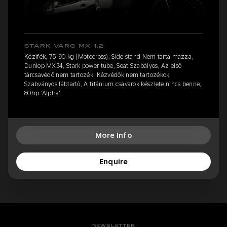
STARK VARG MX 1.2
Kézifék, 75-90 kg (Motocross), Side stand Nem tartalmazza,
Dunlop MX34, Stark power tube, Seat Szabályos, Az első
tárcsavédő nem tartozék, Kézvédők nem tartozékok,
Szabványos lábtartó, A titánium csavarok készlete nincs benne,
80hp 'Alpha'
More Info
Enquire
NEWSLETTER