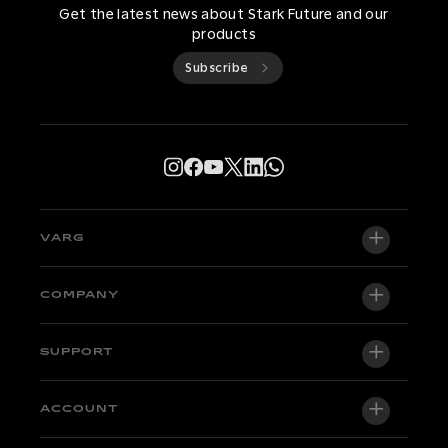
Get the latest news about Stark Future and our
products
Subscribe
VARG
VARG EX
COMPANY
VARG MX 1.2
About us
SUPPORT
VARG SM
Newsroom
Factory Edition
Support central
ACCOUNT
Become a dealer
Bikes in stock
Technical & Tutorials