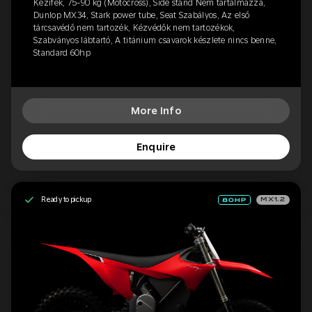
Kézifék, 75-90 kg (Motocross), Side stand Nem tartalmazza,
Dunlop MX34, Stark power tube, Seat Szabályos, Az első
tárcsavédő nem tartozék, Kézvédők nem tartozékok,
Szabványos lábtartó, A titánium csavarok készlete nincs benne,
Standard 60hp
More Info
Enquire
Ready to pickup
MX1.2