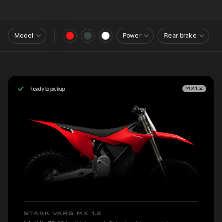
Model
Power
Rear brake
Ready to pickup
MX1.2
STARK VARG MX 1.2