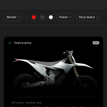
Model
Power
Rear brake
Ready to pickup
EX
STARK VARG EX