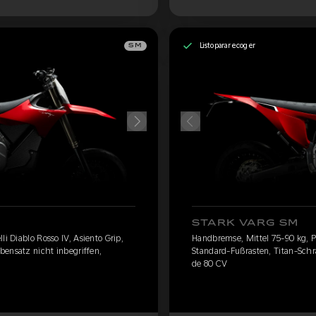
Listo para recoger
SM
STARK VARG SM
li Diablo Rosso IV, Asiento Grip,
Handbremse, Mittel 75-90 kg, Pir
bensatz nicht inbegriffen,
Standard-Fußrasten, Titan-Schra
de 80 CV