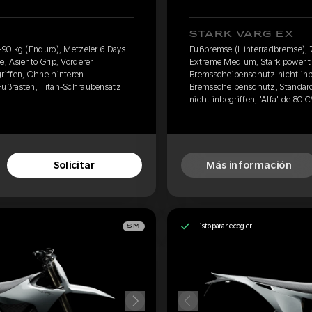
STARK VARG EX
90 kg (Enduro), Metzeler 6 Days
Fußbremse (Hinterradbremse), 7
, Asiento Grip, Vorderer
Extreme Medium, Stark power tu
riffen, Ohne hinteren
Bremsscheibenschutz nicht inb
ußrasten, Titan-Schraubensatz
Bremsscheibenschutz, Standard
nicht inbegriffen, 'Alfa' de 80 
Solicitar
Más información
Listo para recoger
SM