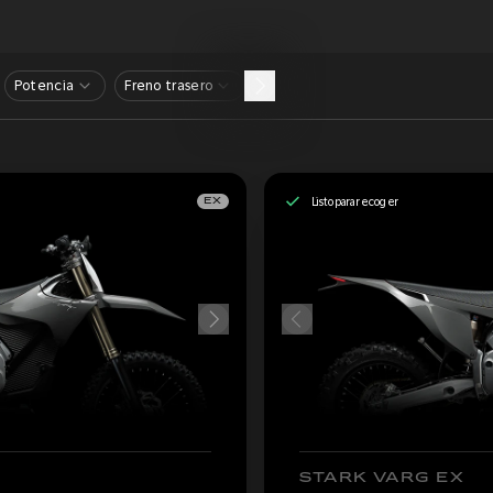
Potencia
Freno trasero
Listo para recoger
EX
STARK VARG EX