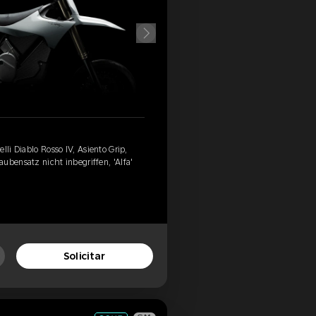
lli Diablo Rosso IV, Asiento Grip,
ubensatz nicht inbegriffen, 'Alfa'
Solicitar