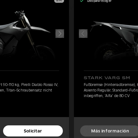
Listo para recoger
SM
STARK VARG SM
90-110 kg, Pirelli Diablo Rosso IV,
Fußbremse (Hinterradbremse), Har
ten, Titan-Schraubensatz nicht
Asiento Regulär, Standard-Fußr
inbegriffen, 'Alfa' de 80 CV
Solicitar
Más información