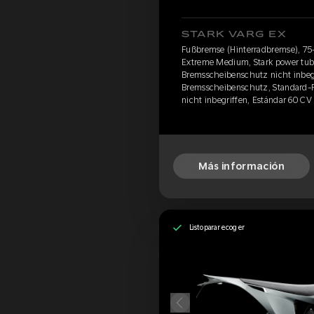
STARK VARG EX
Fußbremse (Hinterradbremse), 75-
Extreme Medium, Stark power tube
Bremsscheibenschutz nicht inbeg
Bremsscheibenschutz, Standard-F
nicht inbegriffen, Estándar 60 CV
Más información
Listo para recoger