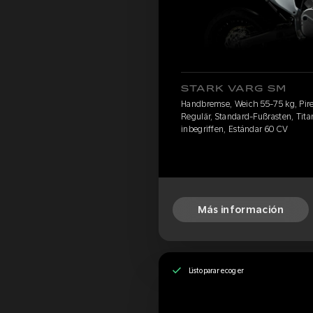
STARK VARG SM
Handbremse, Weich 55-75 kg, Pirel
Regulär, Standard-Fußrasten, Tit
inbegriffen, Estándar 60 CV
Más información
Listo para recoger