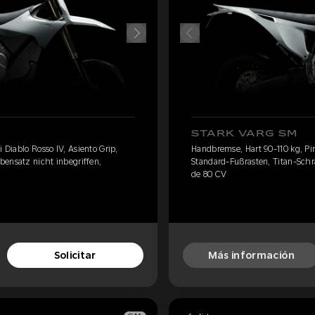
STARK VARG SM
i Diablo Rosso IV, Asiento Grip,
Handbremse, Hart 90-110 kg, Pire
bensatz nicht inbegriffen,
Standard-Fußrasten, Titan-Schra
de 80 CV
Solicitar
Más información