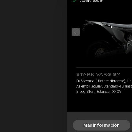
Listo para recoger
STARK VARG SM
Fußbremse (Hinterradbremse), Hart 
Asiento Regulär, Standard-Fußras
inbegriffen, Estándar 60 CV
Más información