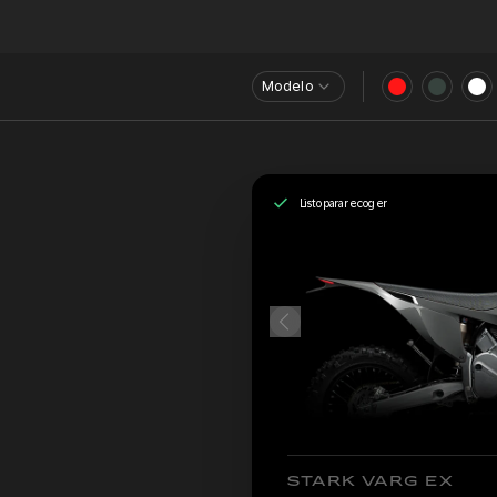
Modelo
Listo para recoger
STARK VARG EX