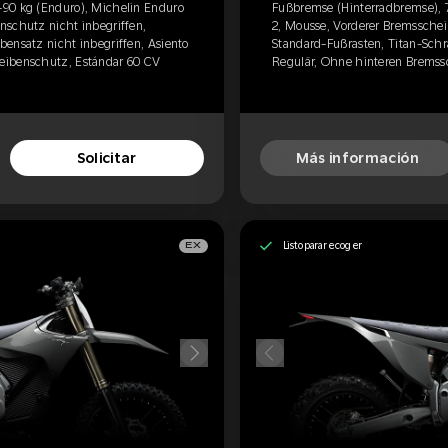
-90 kg (Enduro), Michelin Enduro
Fußbremse (Hinterradbremse), 
nschutz nicht inbegriffen,
2, Mousse, Vorderer Bremsschei
ensatz nicht inbegriffen, Asiento
Standard-Fußrasten, Titan-Schr
eibenschutz, Estándar 60 CV
Regulär, Ohne hinteren Bremssc
Solicitar
Más información
Listo para recoger
EX