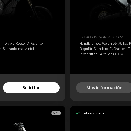
STARK VARG SM
li Diablo Rosso IV, Asiento
Handbremse, Weich 55-75 kg, Pir
an-Schraubensatz nicht
Regulär, Standard-Fußrasten, T
inbegriffen, 'Alfa' de 80 CV
Solicitar
Más información
Listo para recoger
SM