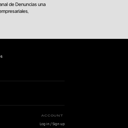
anal de Denuncias una
empresariales,
os
O
ACCOUNT
Log in / Sign up