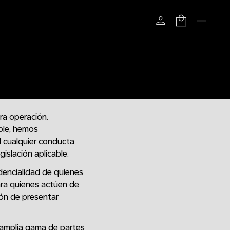
tra operación.
ble, hemos
 cualquier conducta
islación aplicable.
dencialidad de quienes
ara quienes actúen de
ión de presentar
a amplia gama de partes