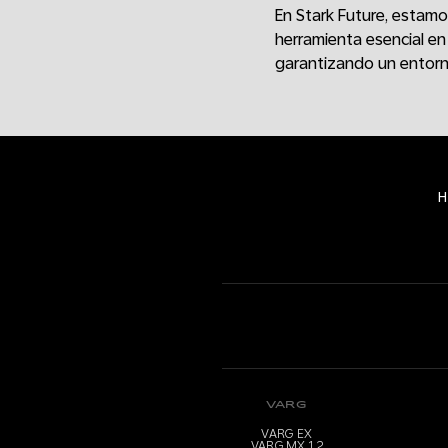
En Stark Future, estam
herramienta esencial en
garantizando un entorn
H
VARG
VARG EX
VARG MX 1.2