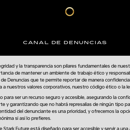
CANAL DE DENUNCIAS
ntegridad y la transparencia son pilares fundamentales de nues
rtancia de mantener un ambiente de trabajo ético y responsa
de Denuncias que te permite reportar de manera confidencial
 a nuestros valores corporativos, nuestro código ético o la leg
o para ser un recurso seguro y accesible, asegurando la confi
rte y garantizando que no habrá represalias de ningún tipo p
dentidad del denunciante es una prioridad, y ofrecemos la opc
nima si así lo prefieres.
e Stark Future está diseñado para ser accesible y servir a un