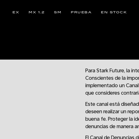
EX
MX 1.2
SM
PRUEBA
EN STOCK
Para Stark Future, la i
Conscientes de la impo
implementado un Canal 
que consideres contraria
Este canal está diseñad
deseen realizar un repo
buena fe. Proteger la i
denuncias de manera anó
El Canal de Denuncias d