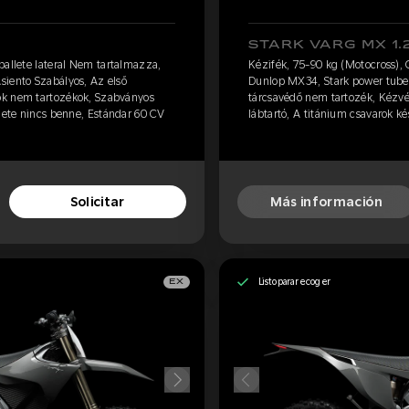
STARK VARG MX 1.
ballete lateral Nem tartalmazza,
Kézifék, 75-90 kg (Motocross), 
siento Szabályos, Az első
Dunlop MX34, Stark power tube,
ők nem tartozékok, Szabványos
tárcsavédő nem tartozék, Kézv
zlete nincs benne, Estándar 60 CV
lábtartó, A titánium csavarok ké
Solicitar
Más información
Listo para recoger
EX