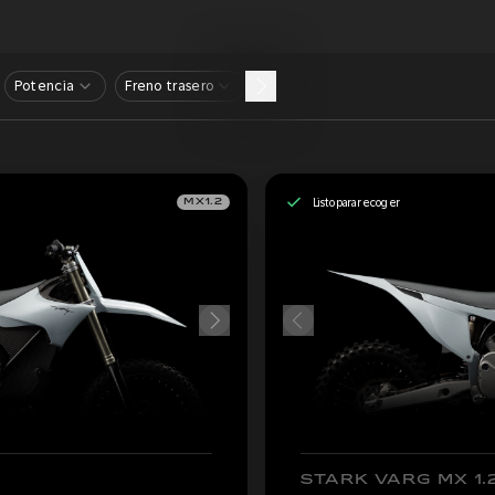
Potencia
Freno trasero
Listo para recoger
MX1.2
STARK VARG MX 1.