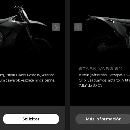
STARK VARG SM
g, Pirelli Diablo Rosso IV, Asiento
lábfék (hátsó fék), Közepes 75-9
nium csavarok készlete nincs benne,
Grip, Szabványos lábtartó, A ti
'Alfa' de 80 CV
Solicitar
Más información