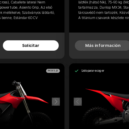
cross), Caballete lateral Nem
lábfék (hátsó fék), 75-90 kg (Mo
ower tube, Asiento Grip, Az első
tartalmazza, Dunlop MX34, Star
k mellékelve, Szabványos lábtartó,
tárcsavédő nem tartozék, Kézvé
cs benne, Estándar 60 CV
A titánium csavarok készlete ni
Solicitar
Más información
Listo para recoger
MX1.2