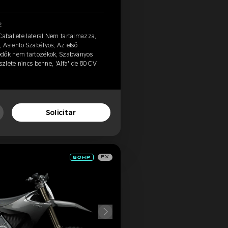
2
Caballete lateral Nem tartalmazza,
 Asiento Szabályos, Az első
édők nem tartozékok, Szabványos
szlete nincs benne, 'Alfa' de 80 CV
Solicitar
EX