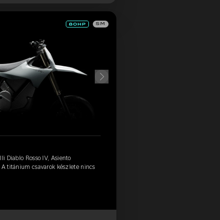
SM
li Diablo Rosso IV, Asiento
 A titánium csavarok készlete nincs