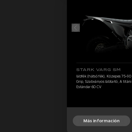
STARK VARG SM
lábfék (hátsó fék), Közepes 75-90 k
Grip, Szabványos lábtartó, A titá
Estándar 60 CV
Más información