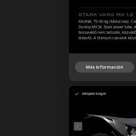
STARK VARG MX 1.2
Kézifék, 75-90 kg (Motocross), Ca
Dunlop MX34, Stark power tube, A
tárcsavédő nem tartozék, Kézvéd
lábtartó, A titánium csavarok kés
Más información
Listo para recoger