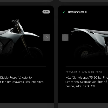
Listo para recoger
SM
STARK VARG SM
 Diablo Rosso IV, Asiento
Kézifék, Közepes 75-90 kg, Pirel
 titánium csavarok készlete nincs
Szabályos, Szabványos lábtartó,
benne, 'Alfa' de 80 CV