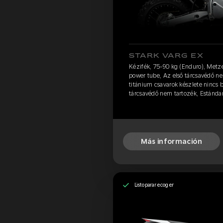
STARK VARG EX
Kézifék, 75-90 kg (Enduro), Metz
power tube, Az első tárcsavédő ne
titánium csavarok készlete nincs 
tárcsavédő nem tartozék, Estánda
Más información
Listo para recoger