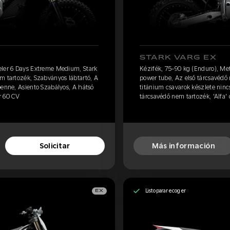
STARK VARG EX
eler 6 Days Extreme Medium, Stark
Kézifék, 75-90 kg (Enduro), Me
m tartozék, Szabványos lábtartó, A
power tube, Az első tárcsavédő 
benne, Asiento Szabályos, A hátsó
titánium csavarok készlete ninc
r 60 CV
tárcsavédő nem tartozék, 'Alfa'
Solicitar
Más información
Listo para recoger
EX