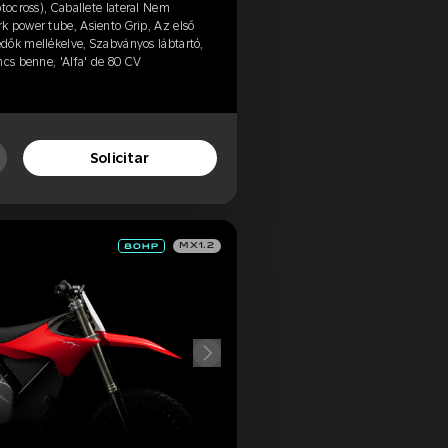
tocross), Caballete lateral Nem
k power tube, Asiento Grip, Az első
dők mellékelve, Szabványos lábtartó,
ncs benne, 'Alfa' de 80 CV
Solicitar
MX1.2