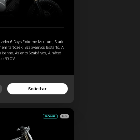
tzeler 6 Days Extreme Medium, Stark
nem tartozék, Szabványos lábtartó, A
s benne, Asiento Szabályos, A hátsó
 de 80 CV
Solicitar
EX