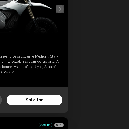
tzeler 6 Days Extreme Medium, Stark
nem tartozék, Szabványos lábtartó, A
s benne, Asiento Szabályos, A hátsó
 de 80 CV
Solicitar
SM