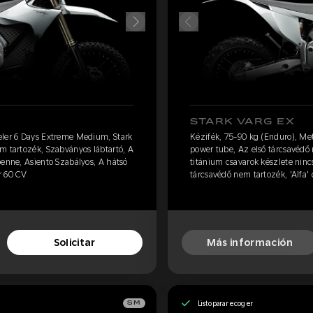
STARK VARG EX
eler 6 Days Extreme Medium, Stark
Kézifék, 75-90 kg (Enduro), Me
m tartozék, Szabványos lábtartó, A
power tube, Az első tárcsavédő 
benne, Asiento Szabályos, A hátsó
titánium csavarok készlete ninc
r 60 CV
tárcsavédő nem tartozék, 'Alfa'
Solicitar
Más información
Listo para recoger
SM