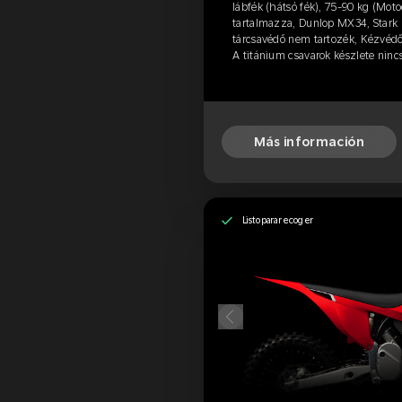
lábfék (hátsó fék), 75-90 kg (Moto
tartalmazza, Dunlop MX34, Stark p
tárcsavédő nem tartozék, Kézvédő
A titánium csavarok készlete nin
Más información
Listo para recoger