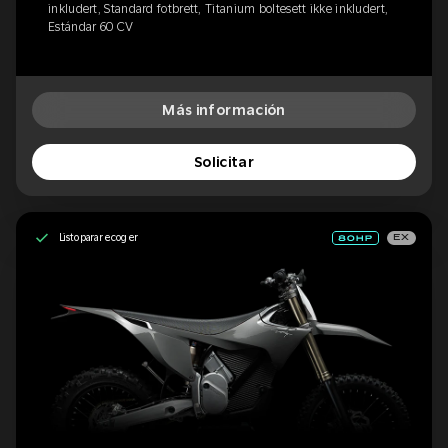
inkludert, Standard fotbrett, Titanium boltesett ikke inkludert,
Estándar 60 CV
Más información
Solicitar
Listo para recoger
EX