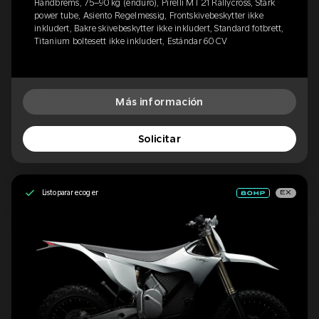
Håndbrems, 75–90 kg (enduro), Pirelli MT 21 Rallycross, Stark
power tube, Asiento Regelmessig, Frontskivebeskytter ikke
inkludert, Bakre skivebeskytter ikke inkludert, Standard fotbrett,
Titanium boltesett ikke inkludert, Estándar 60 CV
Más información
Solicitar
Listo para recoger
EX