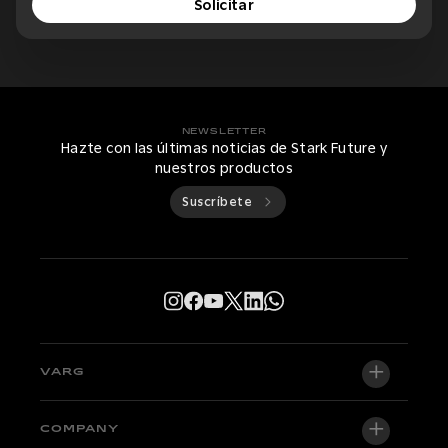
Solicitar
NEWSLETTER
Hazte con las últimas noticias de Stark Future y
nuestros productos
Suscríbete
VARG
VARG EX
COMPANY