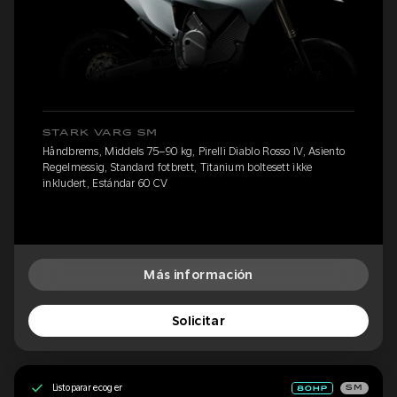
STARK VARG SM
Håndbrems, Middels 75–90 kg, Pirelli Diablo Rosso IV, Asiento
Regelmessig, Standard fotbrett, Titanium boltesett ikke
inkludert, Estándar 60 CV
Más información
Solicitar
Listo para recoger
SM