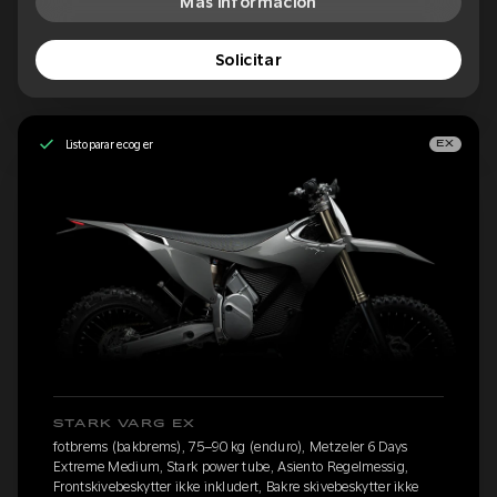
Más información
Solicitar
Listo para recoger
EX
STARK VARG EX
fotbrems (bakbrems), 75–90 kg (enduro), Metzeler 6 Days
Extreme Medium, Stark power tube, Asiento Regelmessig,
Frontskivebeskytter ikke inkludert, Bakre skivebeskytter ikke