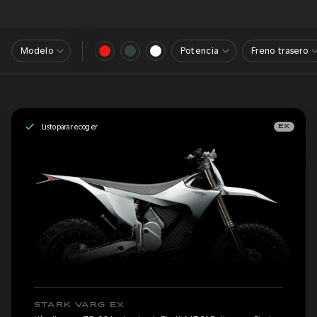
Modelo
Potencia
Freno trasero
Listo para recoger
EX
STARK VARG EX