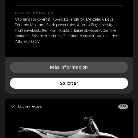
STARK VARG EX
fotbrems (bakbrems), 75–90 kg (enduro), Metzeler 6 Days
Extreme Medium, Stark power tube, Asiento Regelmessig,
Frontskivebeskytter ikke inkludert, Bakre skivebeskytter ikke
inkludert, Standard fotbrett, Titanium boltesett ikke inkludert,
'Alfa' de 80 CV
Más información
Solicitar
Listo para recoger
SM