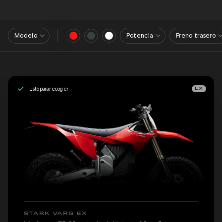
Modelo
Potencia
Freno trasero
Listo para recoger
EX
STARK VARG EX