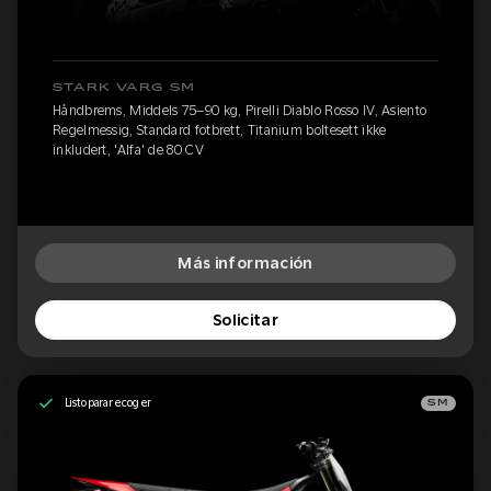
STARK VARG SM
Håndbrems, Middels 75–90 kg, Pirelli Diablo Rosso IV, Asiento
Regelmessig, Standard fotbrett, Titanium boltesett ikke
inkludert, 'Alfa' de 80 CV
Más información
Solicitar
Listo para recoger
SM