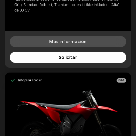
Grip, Standard fotbrett, Titanium boltesett ikke inkludert, 'Alfa'
de 80 CV
Más información
Solicitar
Listo para recoger
SM