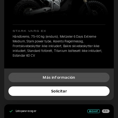
STARK VARG EX
Håndbrems, 75–90 kg (enduro), Metzeler 6 Days Extreme
Medium, Stark power tube, Asiento Regelmessig,
Frontskivebeskytter ikke inkludert, Bakre skivebeskytter ikke
inkludert, Standard fotbrett, Titanium boltesett ikke inkludert,
Estándar 60 CV
Más información
Solicitar
Listo para recoger
EX