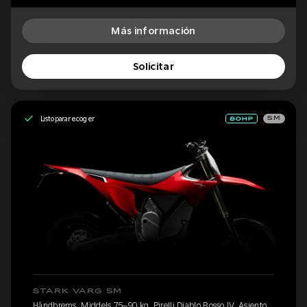
Más información
Solicitar
Listo para recoger
SM
STARK VARG SM
Håndbrems, Middels 75–90 kg, Pirelli Diablo Rosso IV, Asiento