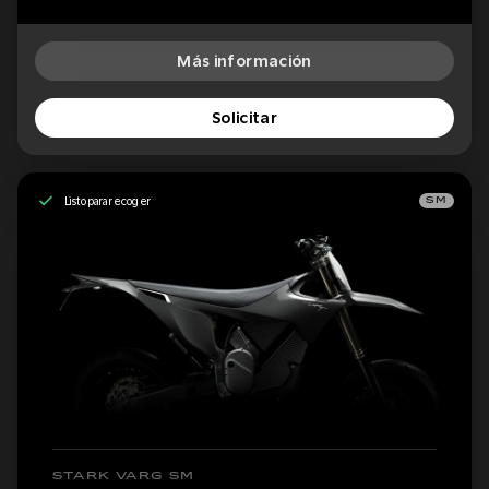
Más información
Solicitar
Listo para recoger
SM
STARK VARG SM