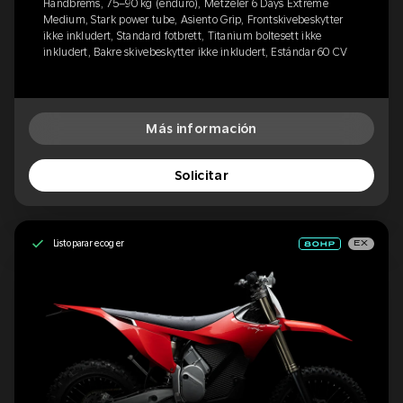
Håndbrems, 75–90 kg (enduro), Metzeler 6 Days Extreme
Medium, Stark power tube, Asiento Grip, Frontskivebeskytter
ikke inkludert, Standard fotbrett, Titanium boltesett ikke
inkludert, Bakre skivebeskytter ikke inkludert, Estándar 60 CV
Más información
Solicitar
Listo para recoger
EX