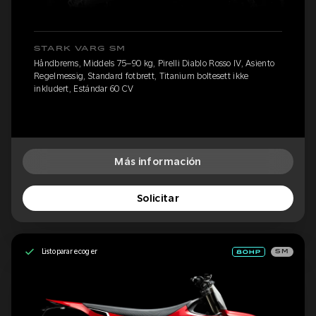
STARK VARG SM
Håndbrems, Middels 75–90 kg, Pirelli Diablo Rosso IV, Asiento
Regelmessig, Standard fotbrett, Titanium boltesett ikke
inkludert, Estándar 60 CV
Más información
Solicitar
Listo para recoger
SM