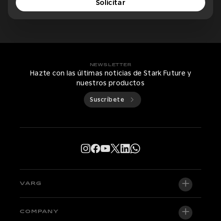
Solicitar
NEWSLETTER
Hazte con las últimas noticias de Stark Future y
nuestros productos
Suscríbete
VARG
VARG EX
COMPANY