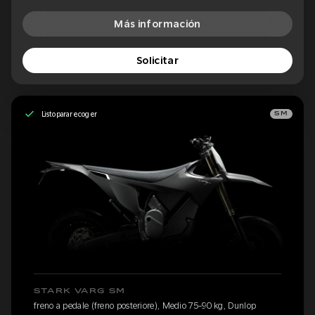
Más información
Solicitar
Listo para recoger
SM
STARK VARG SM
freno a pedale (freno posteriore), Medio 75-90 kg, Dunlop