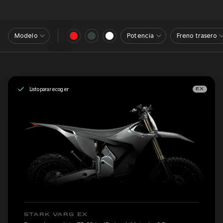
Modelo
Potencia
Freno trasero
Listo para recoger
EX
STARK VARG EX