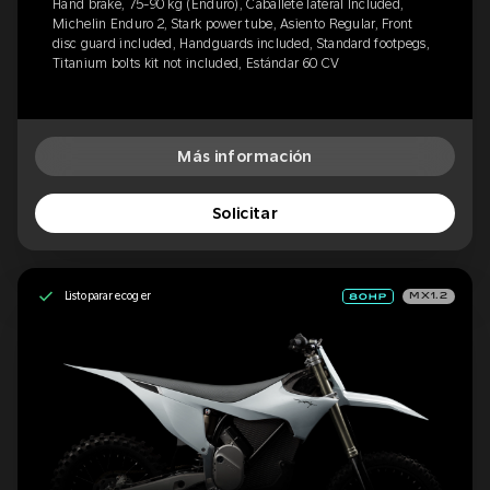
Hand brake, 75-90 kg (Enduro), Caballete lateral Included,
Michelin Enduro 2, Stark power tube, Asiento Regular, Front
disc guard included, Handguards included, Standard footpegs,
Titanium bolts kit not included, Estándar 60 CV
Más información
Solicitar
Listo para recoger
MX1.2