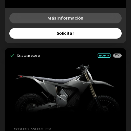
Más información
Solicitar
Listo para recoger
EX
STARK VARG EX