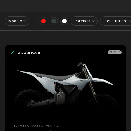
Modelo
Potencia
Freno trasero
Listo para recoger
MX1.2
STARK VARG MX 1.2