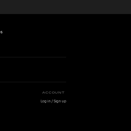
os
O
ACCOUNT
Log in / Sign up