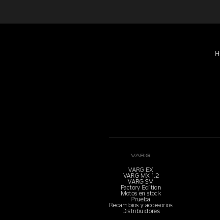
H
VARG
VARG EX
VARG MX 1.2
VARG SM
Factory Edition
Motos en stock
Prueba
Recambios y accesorios
Distribuidores