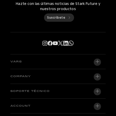
Hazte con las últimas noticias de Stark Future y
nuestros productos
Suscríbete
VARG
VARG EX
COMPANY
VARG MX 1.2
Quiénes somos
SOPORTE TÉCNICO
VARG SM
Newsroom
Factory Edition
Soporte central
ACCOUNT
Become a dealer
Motos en stock
Técnico y tutoriales