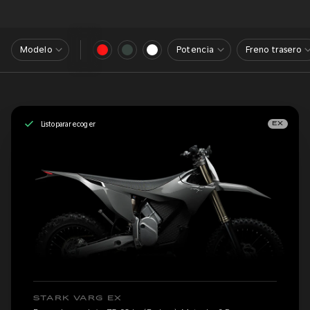
Modelo
Potencia
Freno trasero
Listo para recoger
EX
STARK VARG EX