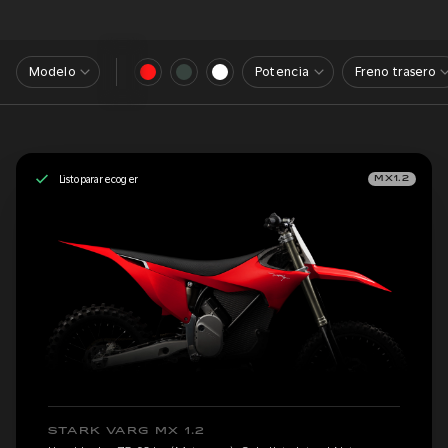
Modelo
Potencia
Freno trasero
Listo para recoger
MX1.2
STARK VARG MX 1.2