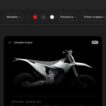
Modelo
Potencia
Freno trasero
Listo para recoger
EX
STARK VARG EX