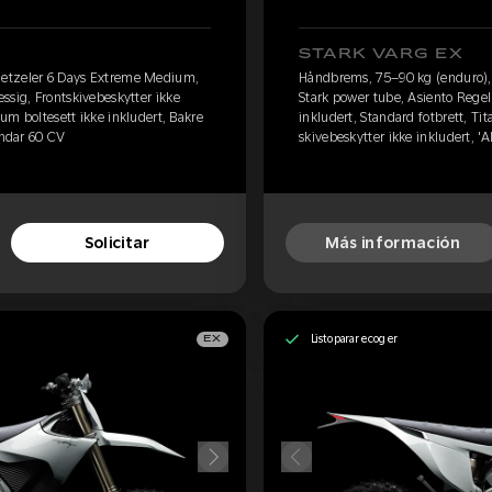
STARK VARG EX
etzeler 6 Days Extreme Medium,
Håndbrems, 75–90 kg (enduro)
ssig, Frontskivebeskytter ikke
Stark power tube, Asiento Regel
ium boltesett ikke inkludert, Bakre
inkludert, Standard fotbrett, Ti
ándar 60 CV
skivebeskytter ikke inkludert, 'A
Solicitar
Más información
Listo para recoger
EX