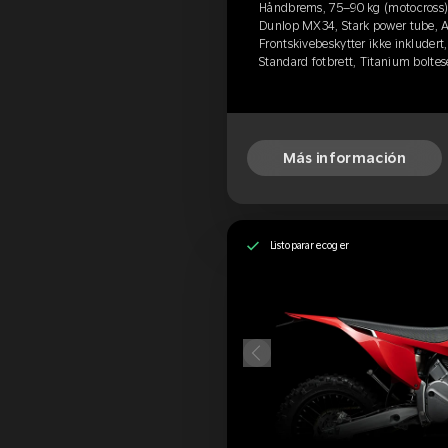
Håndbrems, 75–90 kg (motocross), C
Dunlop MX34, Stark power tube, A
Frontskivebeskytter ikke inkludert
Standard fotbrett, Titanium boltes
Más información
Listo para recoger