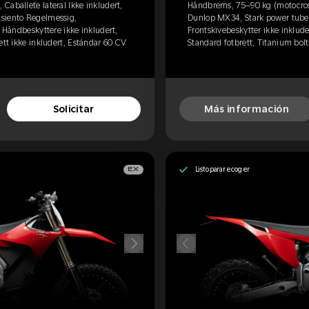
aballete lateral Ikke inkludert,
Håndbrems, 75–90 kg (motocross)
siento Regelmessig,
Dunlop MX34, Stark power tube
, Håndbeskyttere ikke inkludert,
Frontskivebeskytter ikke inklude
ett ikke inkludert, Estándar 60 CV
Standard fotbrett, Titanium bolt
Solicitar
Más información
Listo para recoger
EX