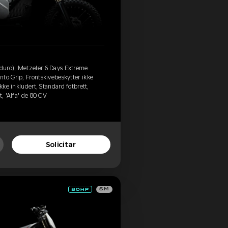
duro), Metzeler 6 Days Extreme
to Grip, Frontskivebeskytter ikke
kke inkludert, Standard fotbrett,
t, 'Alfa' de 80 CV
Solicitar
SM