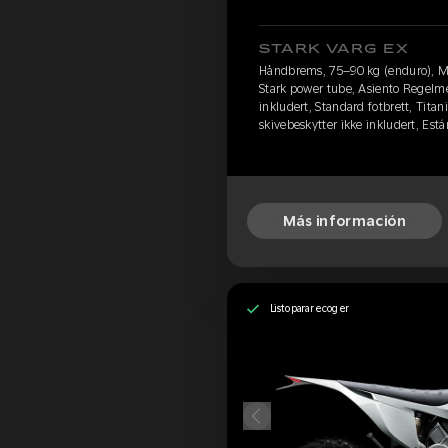
STARK VARG EX
Håndbrems, 75–90 kg (enduro), M
Stark power tube, Asiento Regelme
inkludert, Standard fotbrett, Titan
skivebeskytter ikke inkludert, Est
Más información
Listo para recoger