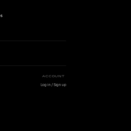
os
O
ACCOUNT
Log in / Sign up