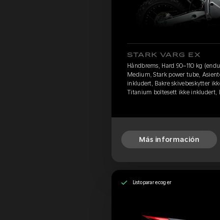
STARK VARG EX
Håndbrems, Hard 90–110 kg (endu
Medium, Stark power tube, Asiento
inkludert, Bakre skivebeskytter ikk
Titanium boltesett ikke inkludert,
Más información
Listo para recoger