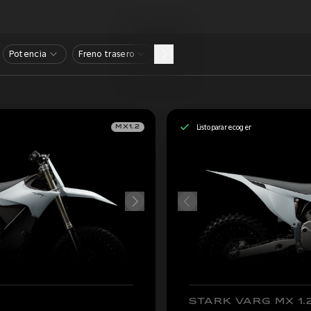
Potencia
Freno trasero
Listo para recoger
MX1.2
STARK VARG MX 1.