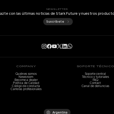
NEWSLETTER
azte con las últimas noticias de Stark Future y nuestros product
Suscríbete
COMPANY
SOPORTE TÉCNIC
Quiénes somos
Soporte central
Newsroom
Técnico y tutoriales
Become a dealer
FAQ
Política de Calidad
Contact
Código de conducta
Canal de denuncias
Carreras profesionales
Argentina