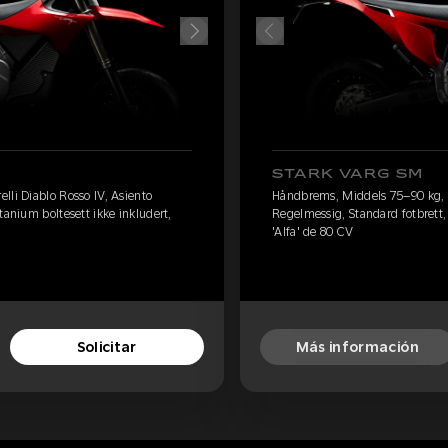
STARK VARG SM
lli Diablo Rosso IV, Asiento
Håndbrems, Middels 75–90 kg, Pi
tanium boltesett ikke inkludert,
Regelmessig, Standard fotbrett, 
'Alfa' de 80 CV
Solicitar
Más información