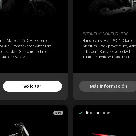
STARK VARG EX
ro), Metzeler 6 Days Extreme
Håndbrems, Hard 90–110 kg (en
 Grip, Frontskivebeskytter ikke
Medium, Stark power tube, Asien
e inkludert, Standard fotbrett,
inkludert, Bakre skivebeskytter i
 Estándar 60 CV
Titanium boltesett ikke inkluder
Solicitar
Más información
Listo para recoger
SM