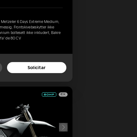
, Metzeler 6 Days Extreme Medium,
messig, Frontskivebeskytter ikke
tanium boltesett ikke inkludert, Bakre
lfa' de 80 CV
Solicitar
EX