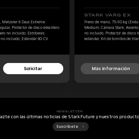
STARK VARG EX
, Metzeler 6 Days Extreme
Freno de mano, 75-90 kg (Endur
ular, Protector de disco delantero
Medium, Cámara Stark, Asiento R
sero no incluido, Estriberas
no incluido, Protector de disco t
io no incluido, Estándar 60 CV
estándar, Kit de tornillos de tita
Solicitar
Más información
NEWSLETTER
azte con las últimas noticias de Stark Future y nuestros product
Suscríbete