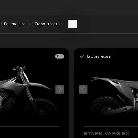
Potencia
Freno trasero
Listo para recoger
EX
STARK VARG EX