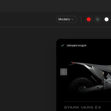
Modelo
Listo para recoger
STARK VARG EX