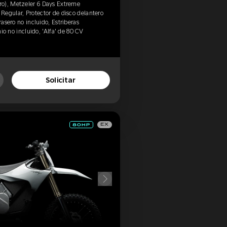
o), Metzeler 6 Days Extreme
egular, Protector de disco delantero
rasero no incluido, Estriberas
nio no incluido, 'Alfa' de 80 CV
Solicitar
EX