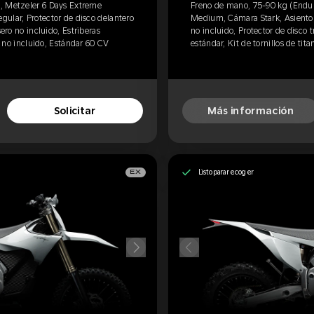
, Metzeler 6 Days Extreme
Freno de mano, 75-90 kg (Endur
ular, Protector de disco delantero
Medium, Cámara Stark, Asiento R
sero no incluido, Estriberas
no incluido, Protector de disco t
io no incluido, Estándar 60 CV
estándar, Kit de tornillos de tita
Solicitar
Más información
Listo para recoger
EX