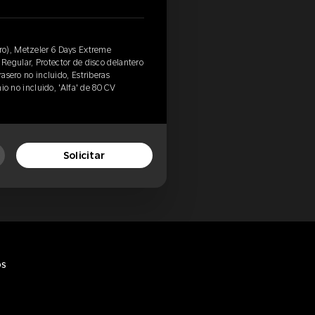
o), Metzeler 6 Days Extreme
egular, Protector de disco delantero
rasero no incluido, Estriberas
nio no incluido, 'Alfa' de 80 CV
Solicitar
os